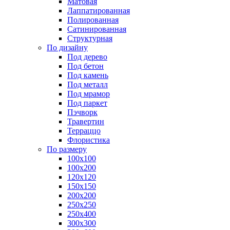
Матовая
Лаппатированная
Полированная
Сатинированная
Структурная
По дизайну
Под дерево
Под бетон
Под камень
Под металл
Под мрамор
Под паркет
Пэчворк
Травертин
Терраццо
Флористика
По размеру
100х100
100х200
120х120
150х150
200х200
250х250
250х400
300х300