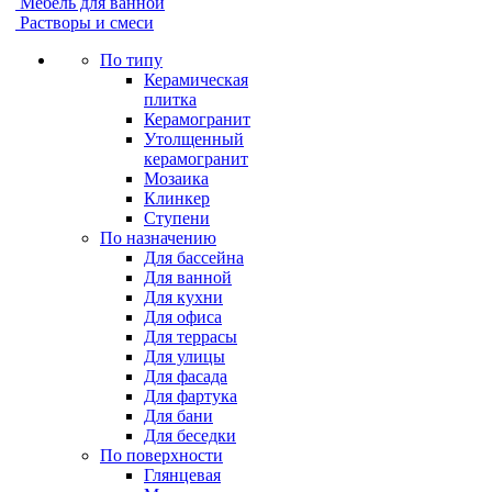
Мебель для ванной
Растворы и смеси
По типу
Керамическая
плитка
Керамогранит
Утолщенный
керамогранит
Мозаика
Клинкер
Ступени
По назначению
Для бассейна
Для ванной
Для кухни
Для офиса
Для террасы
Для улицы
Для фасада
Для фартука
Для бани
Для беседки
По поверхности
Глянцевая