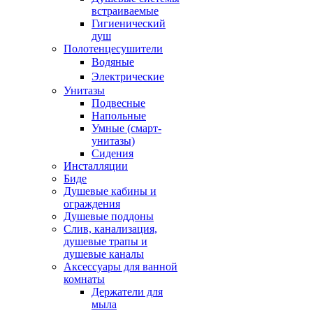
встраиваемые
Гигиенический
душ
Полотенцесушители
ㅤВодяные
ㅤЭлектрические
Унитазы
Подвесные
Напольные
Умные (смарт-
унитазы)
Сидения
Инсталляции
Биде
Душевые кабины и
ограждения
Душевые поддоны
Слив, канализация,
душевые трапы и
душевые каналы
Аксессуары для ванной
комнаты
Держатели для
мыла