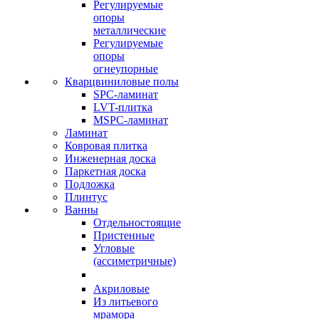
Регулируемые
опоры
металлические
Регулируемые
опоры
огнеупорные
Кварцвиниловые полы
SPC-ламинат
LVT-плитка
MSPC-ламинат
Ламинат
Ковровая плитка
Инженерная доска
Паркетная доска
Подложка
Плинтус
Ванны
Отдельностоящие
Пристенные
Угловые
(ассиметричные)
Акриловые
Из литьевого
мрамора