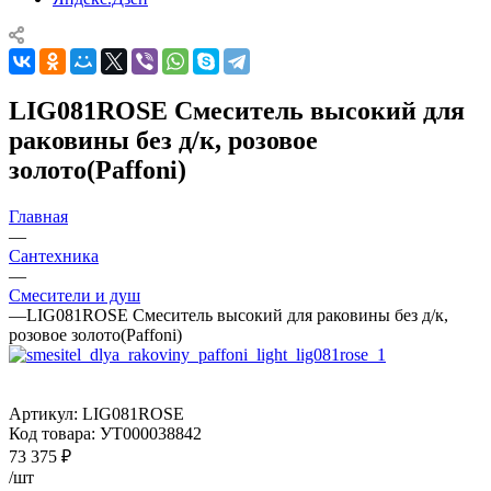
LIG081ROSE Смеситель высокий для
раковины без д/к, розовое
золото(Paffoni)
Главная
—
Сантехника
—
Смесители и душ
—
LIG081ROSE Смеситель высокий для раковины без д/к,
розовое золото(Paffoni)
Артикул:
LIG081ROSE
Код товара:
УТ000038842
73 375
₽
/шт