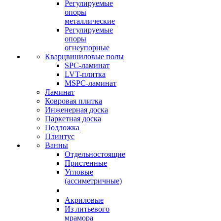
Регулируемые
опоры
металлические
Регулируемые
опоры
огнеупорные
Кварцвиниловые полы
SPC-ламинат
LVT-плитка
MSPC-ламинат
Ламинат
Ковровая плитка
Инженерная доска
Паркетная доска
Подложка
Плинтус
Ванны
Отдельностоящие
Пристенные
Угловые
(ассиметричные)
Акриловые
Из литьевого
мрамора