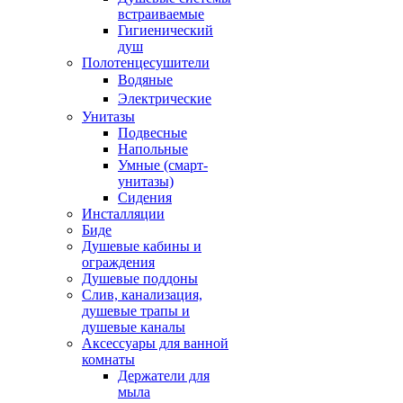
встраиваемые
Гигиенический
душ
Полотенцесушители
ㅤВодяные
ㅤЭлектрические
Унитазы
Подвесные
Напольные
Умные (смарт-
унитазы)
Сидения
Инсталляции
Биде
Душевые кабины и
ограждения
Душевые поддоны
Слив, канализация,
душевые трапы и
душевые каналы
Аксессуары для ванной
комнаты
Держатели для
мыла