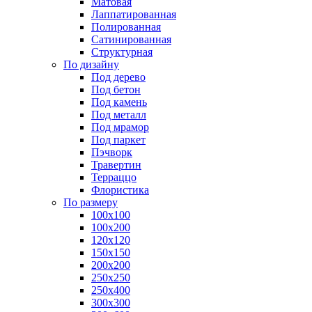
Матовая
Лаппатированная
Полированная
Сатинированная
Структурная
По дизайну
Под дерево
Под бетон
Под камень
Под металл
Под мрамор
Под паркет
Пэчворк
Травертин
Терраццо
Флористика
По размеру
100х100
100х200
120х120
150х150
200х200
250х250
250х400
300х300