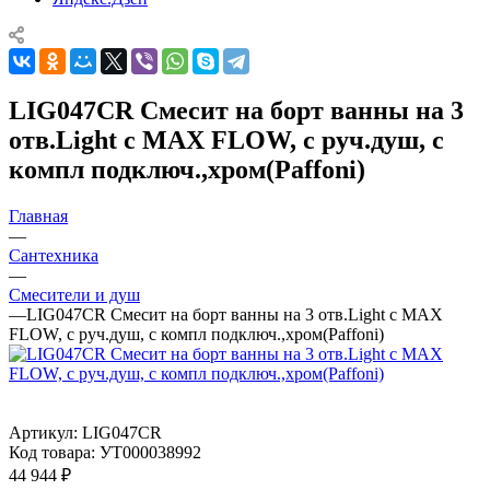
LIG047CR Смесит на борт ванны на 3
отв.Light c MAX FLOW, с руч.душ, с
компл подключ.,хром(Paffoni)
Главная
—
Сантехника
—
Смесители и душ
—
LIG047CR Смесит на борт ванны на 3 отв.Light c MAX
FLOW, с руч.душ, с компл подключ.,хром(Paffoni)
Артикул:
LIG047CR
Код товара:
УТ000038992
44 944
₽