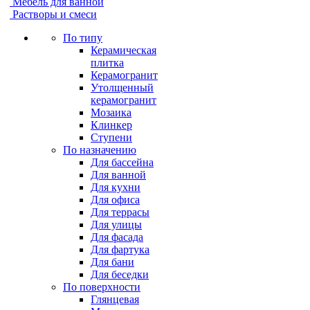
Мебель для ванной
Растворы и смеси
По типу
Керамическая
плитка
Керамогранит
Утолщенный
керамогранит
Мозаика
Клинкер
Ступени
По назначению
Для бассейна
Для ванной
Для кухни
Для офиса
Для террасы
Для улицы
Для фасада
Для фартука
Для бани
Для беседки
По поверхности
Глянцевая