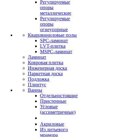
Регулируемые
опоры
металлические
Регулируемые
опоры
огнеупорные
Кварцвиниловые полы
SPC-ламинат
LVT-плитка
MSPC-ламинат
Ламинат
Ковровая плитка
Инженерная доска
Паркетная доска
Подложка
Плинтус
Ванны
Отдельностоящие
Пристенные
Угловые
(ассиметричные)
Акриловые
Из литьевого
мрамора