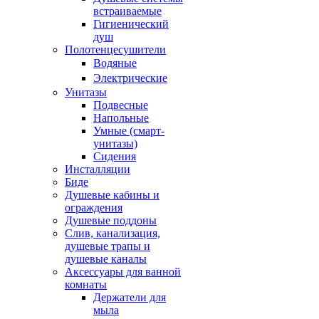
встраиваемые
Гигиенический
душ
Полотенцесушители
ㅤВодяные
ㅤЭлектрические
Унитазы
Подвесные
Напольные
Умные (смарт-
унитазы)
Сидения
Инсталляции
Биде
Душевые кабины и
ограждения
Душевые поддоны
Слив, канализация,
душевые трапы и
душевые каналы
Аксессуары для ванной
комнаты
Держатели для
мыла