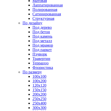
Матовая
Лаппатированная
Полированная
Сатинированная
Структурная
По дизайну
Под дерево
Под бетон
Под камень
Под металл
Под мрамор
Под паркет
Пэчворк
Травертин
Терраццо
Флористика
По размеру
100х100
100х200
120х120
150х150
200х200
250х250
250х400
300х300