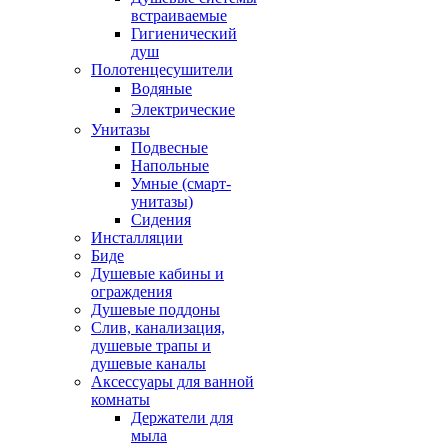
встраиваемые
Гигиенический
душ
Полотенцесушители
ㅤВодяные
ㅤЭлектрические
Унитазы
Подвесные
Напольные
Умные (смарт-
унитазы)
Сидения
Инсталляции
Биде
Душевые кабины и
ограждения
Душевые поддоны
Слив, канализация,
душевые трапы и
душевые каналы
Аксессуары для ванной
комнаты
Держатели для
мыла