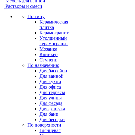
Мебель для ванной
Растворы и смеси
По типу
Керамическая
плитка
Керамогранит
Утолщенный
керамогранит
Мозаика
Клинкер
Ступени
По назначению
Для бассейна
Для ванной
Для кухни
Для офиса
Для террасы
Для улицы
Для фасада
Для фартука
Для бани
Для беседки
По поверхности
Глянцевая