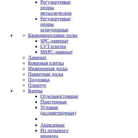
Регулируемые
опоры
металлические
Регулируемые
опоры
огнеупорные
Кварцвиниловые полы
SPC-ламинат
LVT-плитка
MSPC-ламинат
Ламинат
Ковровая плитка
Инженерная доска
Паркетная доска
Подложка
Плинтус
Ванны
Отдельностоящие
Пристенные
Угловые
(ассиметричные)
Акриловые
Из литьевого
мрамора