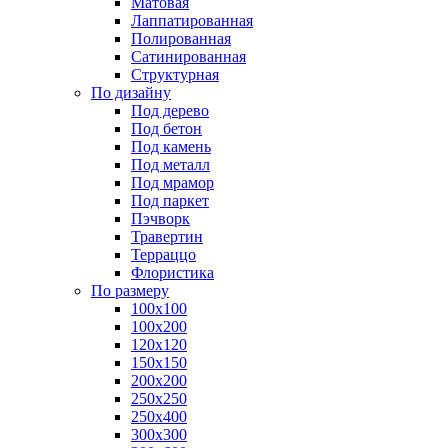
Матовая
Лаппатированная
Полированная
Сатинированная
Структурная
По дизайну
Под дерево
Под бетон
Под камень
Под металл
Под мрамор
Под паркет
Пэчворк
Травертин
Терраццо
Флористика
По размеру
100х100
100х200
120х120
150х150
200х200
250х250
250х400
300х300