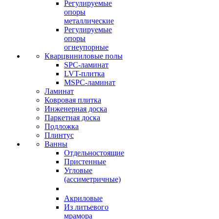
Регулируемые
опоры
металлические
Регулируемые
опоры
огнеупорные
Кварцвиниловые полы
SPC-ламинат
LVT-плитка
MSPC-ламинат
Ламинат
Ковровая плитка
Инженерная доска
Паркетная доска
Подложка
Плинтус
Ванны
Отдельностоящие
Пристенные
Угловые
(ассиметричные)
Акриловые
Из литьевого
мрамора