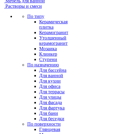
Мебель для ванной
Растворы и смеси
По типу
Керамическая
плитка
Керамогранит
Утолщенный
керамогранит
Мозаика
Клинкер
Ступени
По назначению
Для бассейна
Для ванной
Для кухни
Для офиса
Для террасы
Для улицы
Для фасада
Для фартука
Для бани
Для беседки
По поверхности
Глянцевая