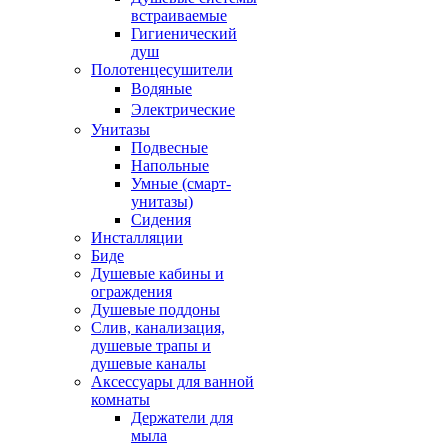
встраиваемые
Гигиенический
душ
Полотенцесушители
ㅤВодяные
ㅤЭлектрические
Унитазы
Подвесные
Напольные
Умные (смарт-
унитазы)
Сидения
Инсталляции
Биде
Душевые кабины и
ограждения
Душевые поддоны
Слив, канализация,
душевые трапы и
душевые каналы
Аксессуары для ванной
комнаты
Держатели для
мыла