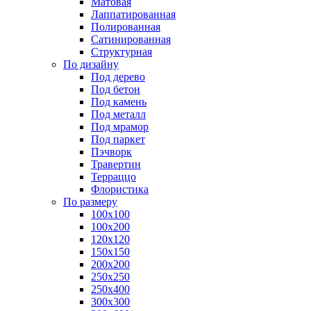
Матовая
Лаппатированная
Полированная
Сатинированная
Структурная
По дизайну
Под дерево
Под бетон
Под камень
Под металл
Под мрамор
Под паркет
Пэчворк
Травертин
Терраццо
Флористика
По размеру
100х100
100х200
120х120
150х150
200х200
250х250
250х400
300х300