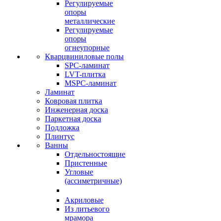
Регулируемые
опоры
металлические
Регулируемые
опоры
огнеупорные
Кварцвиниловые полы
SPC-ламинат
LVT-плитка
MSPC-ламинат
Ламинат
Ковровая плитка
Инженерная доска
Паркетная доска
Подложка
Плинтус
Ванны
Отдельностоящие
Пристенные
Угловые
(ассиметричные)
Акриловые
Из литьевого
мрамора