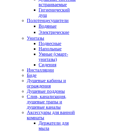
встраиваемые
Гигиенический
душ
Полотенцесушители
ㅤВодяные
ㅤЭлектрические
Унитазы
Подвесные
Напольные
Умные (смарт-
унитазы)
Сидения
Инсталляции
Биде
Душевые кабины и
ограждения
Душевые поддоны
Слив, канализация,
душевые трапы и
душевые каналы
Аксессуары для ванной
комнаты
Держатели для
мыла