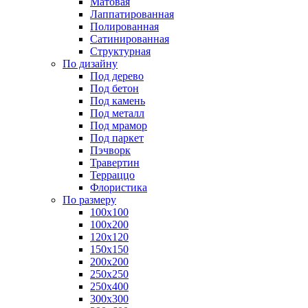
Матовая
Лаппатированная
Полированная
Сатинированная
Структурная
По дизайну
Под дерево
Под бетон
Под камень
Под металл
Под мрамор
Под паркет
Пэчворк
Травертин
Терраццо
Флористика
По размеру
100х100
100х200
120х120
150х150
200х200
250х250
250х400
300х300