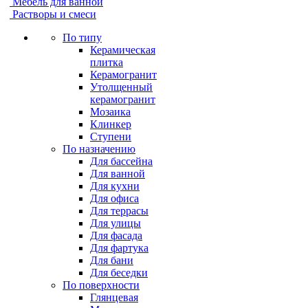
Мебель для ванной
Растворы и смеси
По типу
Керамическая
плитка
Керамогранит
Утолщенный
керамогранит
Мозаика
Клинкер
Ступени
По назначению
Для бассейна
Для ванной
Для кухни
Для офиса
Для террасы
Для улицы
Для фасада
Для фартука
Для бани
Для беседки
По поверхности
Глянцевая