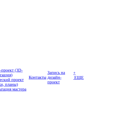
-проект (3D-
Запись на
+
изация)
Контакты
дизайн-
ЕЩЕ
еский проект
проект
жи, планы)
ьтация мастера