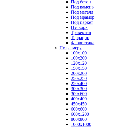
Под бетон
Под камень
Под металл
Под мрамор
Под паркет
Пэчворк
Травертин
Терраццо
Флористика
По размеру
100х100
100х200
120х120
150х150
200х200
250х250
250х400
300х300
300х600
400х400
450х450
600х600
600х1200
800х800
1000х1000