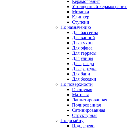
Керамогранит
Утолщенный керамогранит
Мозаика
Клинкер
Ступени
По назначению
Для бассейна
Для ванной
Для кухни
Для офиса
Для террасы
Для улицы
Для фасада
Для фартука
Для бани
Для беседки
По поверхности
Глянцевая
Матовая
Лаппатированная
Полированная
Сатинированная
Структурная
По дизайну
Под дерево