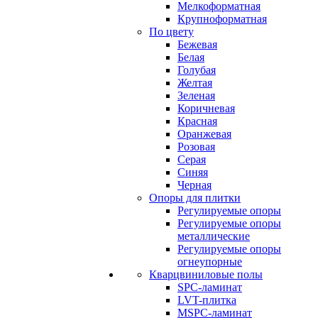
Мелкоформатная
Крупноформатная
По цвету
Бежевая
Белая
Голубая
Желтая
Зеленая
Коричневая
Красная
Оранжевая
Розовая
Серая
Синяя
Черная
Опоры для плитки
Регулируемые опоры
Регулируемые опоры
металлические
Регулируемые опоры
огнеупорные
Кварцвиниловые полы
SPC-ламинат
LVT-плитка
MSPC-ламинат