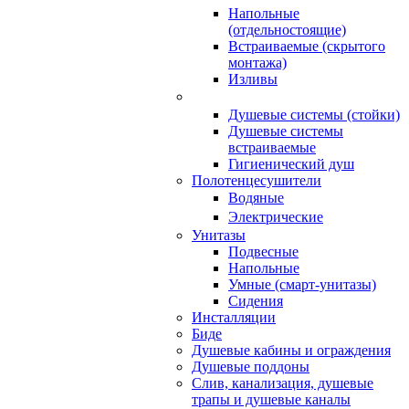
Напольные
(отдельностоящие)
Встраиваемые (скрытого
монтажа)
Изливы
Душевые системы (стойки)
Душевые системы
встраиваемые
Гигиенический душ
Полотенцесушители
ㅤВодяные
ㅤЭлектрические
Унитазы
Подвесные
Напольные
Умные (смарт-унитазы)
Сидения
Инсталляции
Биде
Душевые кабины и ограждения
Душевые поддоны
Слив, канализация, душевые
трапы и душевые каналы