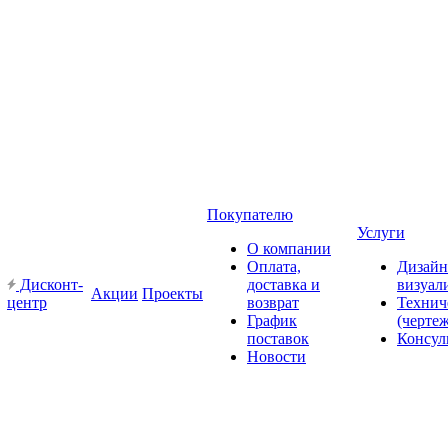
Покупателю
Услуги
О компании
Оплата,
Дизайн
Дисконт-
доставка и
визуал
Акции
Проекты
центр
возврат
Технич
График
(черте
поставок
Консул
Новости