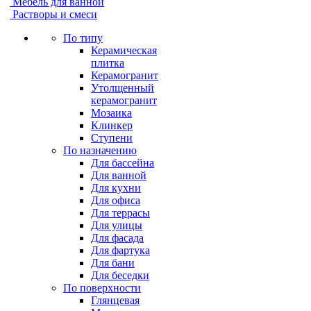
Мебель для ванной
Растворы и смеси
По типу
Керамическая
плитка
Керамогранит
Утолщенный
керамогранит
Мозаика
Клинкер
Ступени
По назначению
Для бассейна
Для ванной
Для кухни
Для офиса
Для террасы
Для улицы
Для фасада
Для фартука
Для бани
Для беседки
По поверхности
Глянцевая