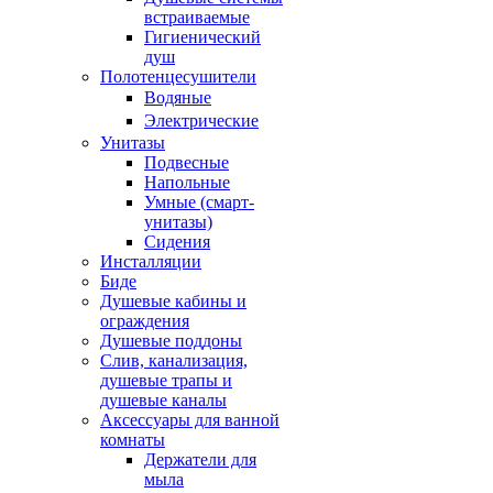
встраиваемые
Гигиенический
душ
Полотенцесушители
ㅤВодяные
ㅤЭлектрические
Унитазы
Подвесные
Напольные
Умные (смарт-
унитазы)
Сидения
Инсталляции
Биде
Душевые кабины и
ограждения
Душевые поддоны
Слив, канализация,
душевые трапы и
душевые каналы
Аксессуары для ванной
комнаты
Держатели для
мыла