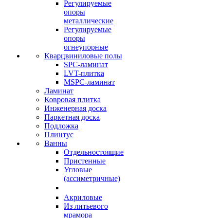
Регулируемые
опоры
металлические
Регулируемые
опоры
огнеупорные
Кварцвиниловые полы
SPC-ламинат
LVT-плитка
MSPC-ламинат
Ламинат
Ковровая плитка
Инженерная доска
Паркетная доска
Подложка
Плинтус
Ванны
Отдельностоящие
Пристенные
Угловые
(ассиметричные)
Акриловые
Из литьевого
мрамора