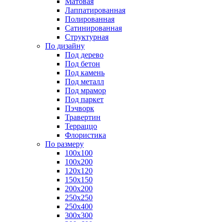
Матовая
Лаппатированная
Полированная
Сатинированная
Структурная
По дизайну
Под дерево
Под бетон
Под камень
Под металл
Под мрамор
Под паркет
Пэчворк
Травертин
Терраццо
Флористика
По размеру
100х100
100х200
120х120
150х150
200х200
250х250
250х400
300х300