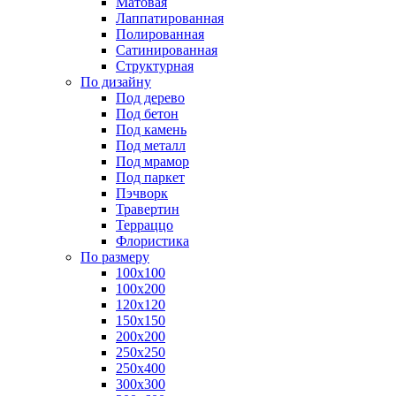
Матовая
Лаппатированная
Полированная
Сатинированная
Структурная
По дизайну
Под дерево
Под бетон
Под камень
Под металл
Под мрамор
Под паркет
Пэчворк
Травертин
Терраццо
Флористика
По размеру
100х100
100х200
120х120
150х150
200х200
250х250
250х400
300х300