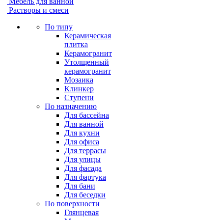
Мебель для ванной
Растворы и смеси
По типу
Керамическая
плитка
Керамогранит
Утолщенный
керамогранит
Мозаика
Клинкер
Ступени
По назначению
Для бассейна
Для ванной
Для кухни
Для офиса
Для террасы
Для улицы
Для фасада
Для фартука
Для бани
Для беседки
По поверхности
Глянцевая