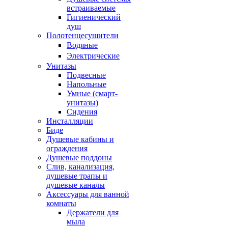
встраиваемые
Гигиенический
душ
Полотенцесушители
ㅤВодяные
ㅤЭлектрические
Унитазы
Подвесные
Напольные
Умные (смарт-
унитазы)
Сидения
Инсталляции
Биде
Душевые кабины и
ограждения
Душевые поддоны
Слив, канализация,
душевые трапы и
душевые каналы
Аксессуары для ванной
комнаты
Держатели для
мыла