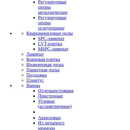
Регулируемые
опоры
металлические
Регулируемые
опоры
огнеупорные
Кварцвиниловые полы
SPC-ламинат
LVT-плитка
MSPC-ламинат
Ламинат
Ковровая плитка
Инженерная доска
Паркетная доска
Подложка
Плинтус
Ванны
Отдельностоящие
Пристенные
Угловые
(ассиметричные)
Акриловые
Из литьевого
мрамора