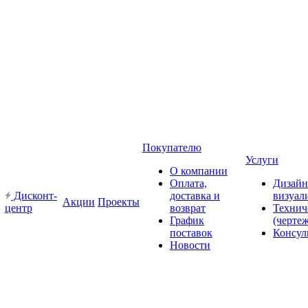
Покупателю
Услуги
О компании
Оплата,
Дизайн
Дисконт-
доставка и
визуал
Акции
Проекты
центр
возврат
Технич
График
(черте
поставок
Консул
Новости