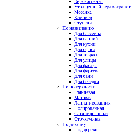
Керамогранит
Утолщенный керамогранит
Мозаика
Клинкер
Ступени
По назначению
Для бассейна
Для ванной
Для кухни
Для офиса
Для террасы
Для улицы
Для фасада
Для фартука
Для бани
Для беседки
По поверхности
Глянцевая
Матовая
Лаппатированная
Полированная
Сатинированная
Структурная
По дизайну
Под дерево