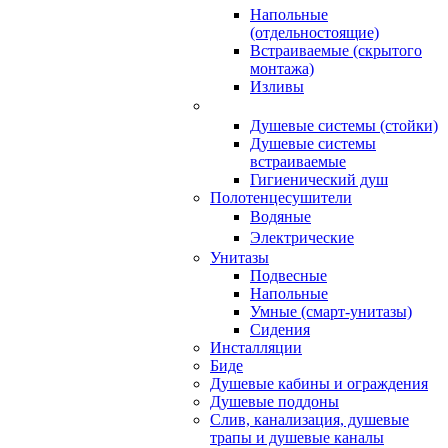
Напольные
(отдельностоящие)
Встраиваемые (скрытого
монтажа)
Изливы
Душевые системы (стойки)
Душевые системы
встраиваемые
Гигиенический душ
Полотенцесушители
ㅤВодяные
ㅤЭлектрические
Унитазы
Подвесные
Напольные
Умные (смарт-унитазы)
Сидения
Инсталляции
Биде
Душевые кабины и ограждения
Душевые поддоны
Слив, канализация, душевые
трапы и душевые каналы