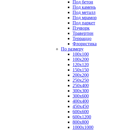
Под бетон
Под камень
Под металл
Под мрамор
Под паркет
Пэчворк
Травертин
Терраццо
Флористика
По размеру
100х100
100х200
120х120
150х150
200х200
250х250
250х400
300х300
300х600
400х400
450х450
600х600
600х1200
800х800
1000х1000