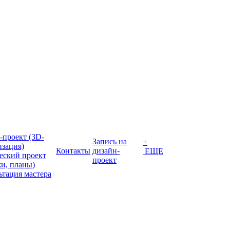
-проект (3D-
Запись на
+
изация)
Контакты
дизайн-
ЕЩЕ
еский проект
проект
жи, планы)
ьтация мастера