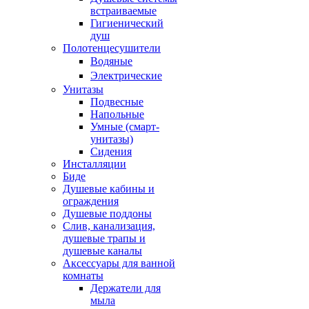
встраиваемые
Гигиенический
душ
Полотенцесушители
ㅤВодяные
ㅤЭлектрические
Унитазы
Подвесные
Напольные
Умные (смарт-
унитазы)
Сидения
Инсталляции
Биде
Душевые кабины и
ограждения
Душевые поддоны
Слив, канализация,
душевые трапы и
душевые каналы
Аксессуары для ванной
комнаты
Держатели для
мыла