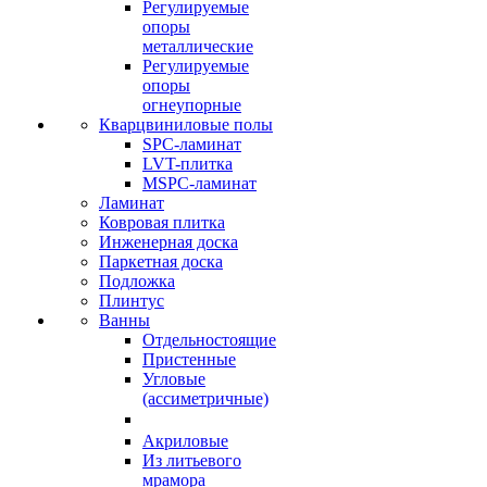
Регулируемые
опоры
металлические
Регулируемые
опоры
огнеупорные
Кварцвиниловые полы
SPC-ламинат
LVT-плитка
MSPC-ламинат
Ламинат
Ковровая плитка
Инженерная доска
Паркетная доска
Подложка
Плинтус
Ванны
Отдельностоящие
Пристенные
Угловые
(ассиметричные)
Акриловые
Из литьевого
мрамора