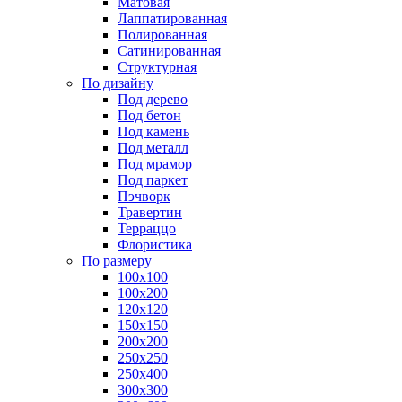
Матовая
Лаппатированная
Полированная
Сатинированная
Структурная
По дизайну
Под дерево
Под бетон
Под камень
Под металл
Под мрамор
Под паркет
Пэчворк
Травертин
Терраццо
Флористика
По размеру
100х100
100х200
120х120
150х150
200х200
250х250
250х400
300х300