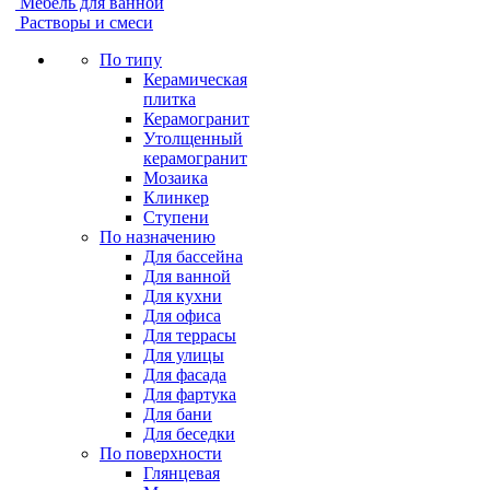
Мебель для ванной
Растворы и смеси
По типу
Керамическая
плитка
Керамогранит
Утолщенный
керамогранит
Мозаика
Клинкер
Ступени
По назначению
Для бассейна
Для ванной
Для кухни
Для офиса
Для террасы
Для улицы
Для фасада
Для фартука
Для бани
Для беседки
По поверхности
Глянцевая