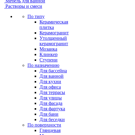
Мебель для ванной
Растворы и смеси
По типу
Керамическая
плитка
Керамогранит
Утолщенный
керамогранит
Мозаика
Клинкер
Ступени
По назначению
Для бассейна
Для ванной
Для кухни
Для офиса
Для террасы
Для улицы
Для фасада
Для фартука
Для бани
Для беседки
По поверхности
Глянцевая