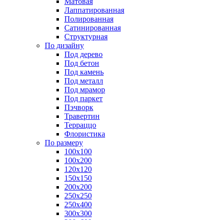
Матовая
Лаппатированная
Полированная
Сатинированная
Структурная
По дизайну
Под дерево
Под бетон
Под камень
Под металл
Под мрамор
Под паркет
Пэчворк
Травертин
Терраццо
Флористика
По размеру
100х100
100х200
120х120
150х150
200х200
250х250
250х400
300х300