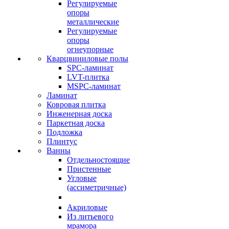
Регулируемые
опоры
металлические
Регулируемые
опоры
огнеупорные
Кварцвиниловые полы
SPC-ламинат
LVT-плитка
MSPC-ламинат
Ламинат
Ковровая плитка
Инженерная доска
Паркетная доска
Подложка
Плинтус
Ванны
Отдельностоящие
Пристенные
Угловые
(ассиметричные)
Акриловые
Из литьевого
мрамора