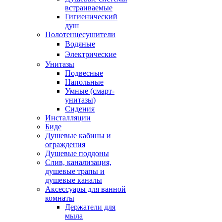
встраиваемые
Гигиенический
душ
Полотенцесушители
ㅤВодяные
ㅤЭлектрические
Унитазы
Подвесные
Напольные
Умные (смарт-
унитазы)
Сидения
Инсталляции
Биде
Душевые кабины и
ограждения
Душевые поддоны
Слив, канализация,
душевые трапы и
душевые каналы
Аксессуары для ванной
комнаты
Держатели для
мыла