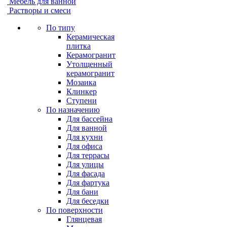
Мебель для ванной
Растворы и смеси
По типу
Керамическая
плитка
Керамогранит
Утолщенный
керамогранит
Мозаика
Клинкер
Ступени
По назначению
Для бассейна
Для ванной
Для кухни
Для офиса
Для террасы
Для улицы
Для фасада
Для фартука
Для бани
Для беседки
По поверхности
Глянцевая