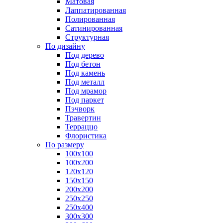
Матовая
Лаппатированная
Полированная
Сатинированная
Структурная
По дизайну
Под дерево
Под бетон
Под камень
Под металл
Под мрамор
Под паркет
Пэчворк
Травертин
Терраццо
Флористика
По размеру
100х100
100х200
120х120
150х150
200х200
250х250
250х400
300х300