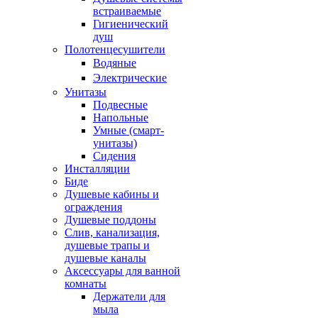
встраиваемые
Гигиенический
душ
Полотенцесушители
ㅤВодяные
ㅤЭлектрические
Унитазы
Подвесные
Напольные
Умные (смарт-
унитазы)
Сидения
Инсталляции
Биде
Душевые кабины и
ограждения
Душевые поддоны
Слив, канализация,
душевые трапы и
душевые каналы
Аксессуары для ванной
комнаты
Держатели для
мыла