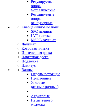
Регулируемые
опоры
металлические
Регулируемые
опоры
огнеупорные
Кварцвиниловые полы
SPC-ламинат
LVT-плитка
MSPC-ламинат
Ламинат
Ковровая плитка
Инженерная доска
Паркетная доска
Подложка
Плинтус
Ванны
Отдельностоящие
Пристенные
Угловые
(ассиметричные)
Акриловые
Из литьевого
мрамора