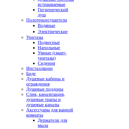
встраиваемые
Гигиенический
душ
Полотенцесушители
ㅤВодяные
ㅤЭлектрические
Унитазы
Подвесные
Напольные
Умные (смарт-
унитазы)
Сидения
Инсталляции
Биде
Душевые кабины и
ограждения
Душевые поддоны
Слив, канализация,
душевые трапы и
душевые каналы
Аксессуары для ванной
комнаты
Держатели для
мыла