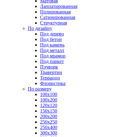
Матовая
Лаппатированная
Полированная
Сатинированная
Структурная
По дизайну
Под дерево
Под бетон
Под камень
Под металл
Под мрамор
Под паркет
Пэчворк
Травертин
Терраццо
Флористика
По размеру
100х100
100х200
120х120
150х150
200х200
250х250
250х400
300х300