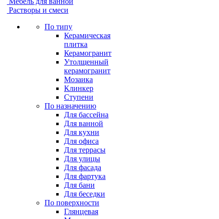
Мебель для ванной
Растворы и смеси
По типу
Керамическая
плитка
Керамогранит
Утолщенный
керамогранит
Мозаика
Клинкер
Ступени
По назначению
Для бассейна
Для ванной
Для кухни
Для офиса
Для террасы
Для улицы
Для фасада
Для фартука
Для бани
Для беседки
По поверхности
Глянцевая