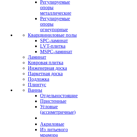
Регулируемые
опоры
металлические
Регулируемые
опоры
огнеупорные
Кварцвиниловые полы
SPC-ламинат
LVT-плитка
MSPC-ламинат
Ламинат
Ковровая плитка
Инженерная доска
Паркетная доска
Подложка
Плинтус
Ванны
Отдельностоящие
Пристенные
Угловые
(ассиметричные)
Акриловые
Из литьевого
мрамора