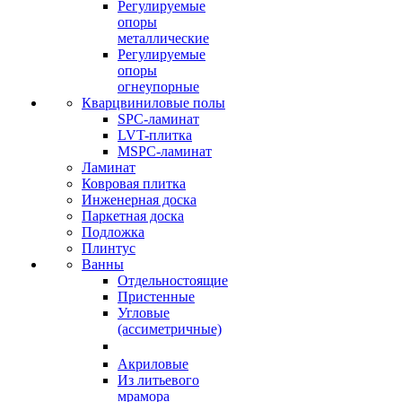
Регулируемые
опоры
металлические
Регулируемые
опоры
огнеупорные
Кварцвиниловые полы
SPC-ламинат
LVT-плитка
MSPC-ламинат
Ламинат
Ковровая плитка
Инженерная доска
Паркетная доска
Подложка
Плинтус
Ванны
Отдельностоящие
Пристенные
Угловые
(ассиметричные)
Акриловые
Из литьевого
мрамора