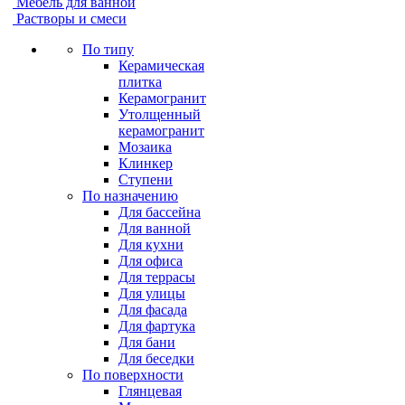
Мебель для ванной
Растворы и смеси
По типу
Керамическая
плитка
Керамогранит
Утолщенный
керамогранит
Мозаика
Клинкер
Ступени
По назначению
Для бассейна
Для ванной
Для кухни
Для офиса
Для террасы
Для улицы
Для фасада
Для фартука
Для бани
Для беседки
По поверхности
Глянцевая