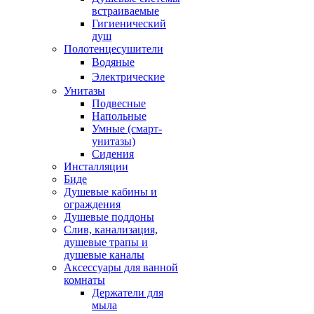
встраиваемые
Гигиенический
душ
Полотенцесушители
ㅤВодяные
ㅤЭлектрические
Унитазы
Подвесные
Напольные
Умные (смарт-
унитазы)
Сидения
Инсталляции
Биде
Душевые кабины и
ограждения
Душевые поддоны
Слив, канализация,
душевые трапы и
душевые каналы
Аксессуары для ванной
комнаты
Держатели для
мыла