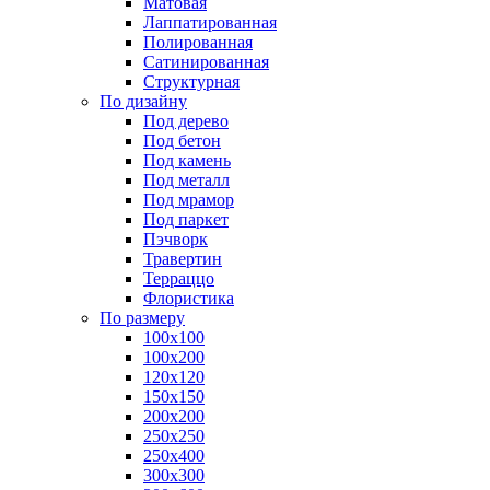
Матовая
Лаппатированная
Полированная
Сатинированная
Структурная
По дизайну
Под дерево
Под бетон
Под камень
Под металл
Под мрамор
Под паркет
Пэчворк
Травертин
Терраццо
Флористика
По размеру
100х100
100х200
120х120
150х150
200х200
250х250
250х400
300х300