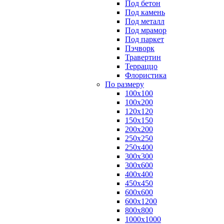
Под бетон
Под камень
Под металл
Под мрамор
Под паркет
Пэчворк
Травертин
Терраццо
Флористика
По размеру
100х100
100х200
120х120
150х150
200х200
250х250
250х400
300х300
300х600
400х400
450х450
600х600
600х1200
800х800
1000х1000