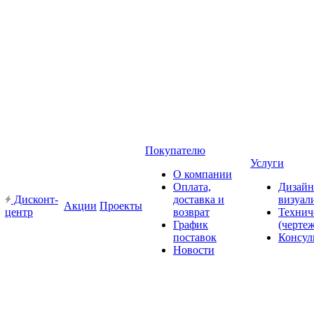
Покупателю
Услуги
О компании
Оплата,
Дизайн
Дисконт-
доставка и
визуал
Акции
Проекты
центр
возврат
Технич
График
(черте
поставок
Консул
Новости