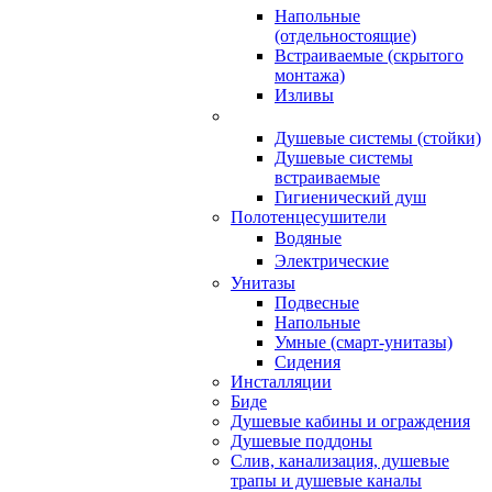
Напольные
(отдельностоящие)
Встраиваемые (скрытого
монтажа)
Изливы
Душевые системы (стойки)
Душевые системы
встраиваемые
Гигиенический душ
Полотенцесушители
ㅤВодяные
ㅤЭлектрические
Унитазы
Подвесные
Напольные
Умные (смарт-унитазы)
Сидения
Инсталляции
Биде
Душевые кабины и ограждения
Душевые поддоны
Слив, канализация, душевые
трапы и душевые каналы