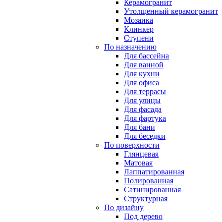
Керамогранит
Утолщенный керамогранит
Мозаика
Клинкер
Ступени
По назначению
Для бассейна
Для ванной
Для кухни
Для офиса
Для террасы
Для улицы
Для фасада
Для фартука
Для бани
Для беседки
По поверхности
Глянцевая
Матовая
Лаппатированная
Полированная
Сатинированная
Структурная
По дизайну
Под дерево