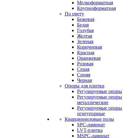
Мелкоформатная
Крупноформатная
По цвету
Бежевая
Белая
Голубая
Желтая
Зеленая
Коричневая
Красная
Оранжевая
Розовая
Серая
Синяя
Черная
Опоры для плитки
Регулируемые опоры
Регулируемые опоры
металлические
Регулируемые опоры
огнеупорные
Кварцвиниловые полы
SPC-ламинат
LVT-плитка
MSPC-ламинат