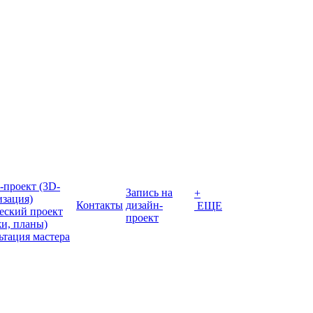
-проект (3D-
Запись на
+
изация)
Контакты
дизайн-
ЕЩЕ
еский проект
проект
жи, планы)
ьтация мастера