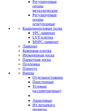
Регулируемые
опоры
металлические
Регулируемые
опоры
огнеупорные
Кварцвиниловые полы
SPC-ламинат
LVT-плитка
MSPC-ламинат
Ламинат
Ковровая плитка
Инженерная доска
Паркетная доска
Подложка
Плинтус
Ванны
Отдельностоящие
Пристенные
Угловые
(ассиметричные)
Акриловые
Из литьевого
мрамора