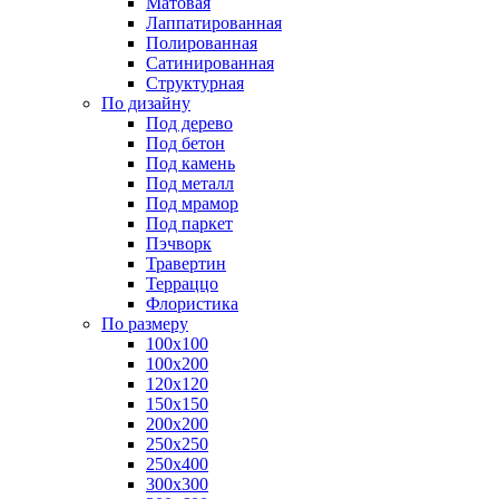
Матовая
Лаппатированная
Полированная
Сатинированная
Структурная
По дизайну
Под дерево
Под бетон
Под камень
Под металл
Под мрамор
Под паркет
Пэчворк
Травертин
Терраццо
Флористика
По размеру
100х100
100х200
120х120
150х150
200х200
250х250
250х400
300х300