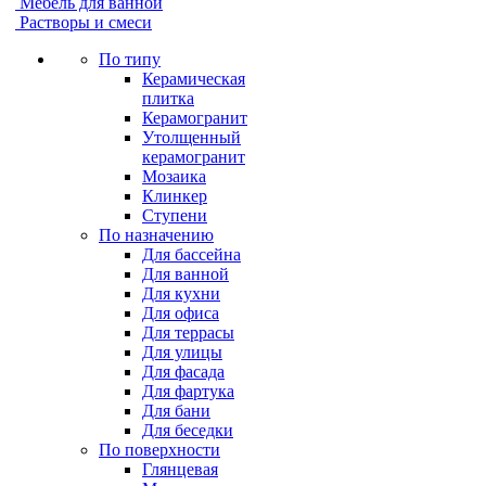
Мебель для ванной
Растворы и смеси
По типу
Керамическая
плитка
Керамогранит
Утолщенный
керамогранит
Мозаика
Клинкер
Ступени
По назначению
Для бассейна
Для ванной
Для кухни
Для офиса
Для террасы
Для улицы
Для фасада
Для фартука
Для бани
Для беседки
По поверхности
Глянцевая