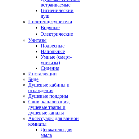
встраиваемые
Гигиенический
душ
Полотенцесушители
ㅤВодяные
ㅤЭлектрические
Унитазы
Подвесные
Напольные
Умные (смарт-
унитазы)
Сидения
Инсталляции
Биде
Душевые кабины и
ограждения
Душевые поддоны
Слив, канализация,
душевые трапы и
душевые каналы
Аксессуары для ванной
комнаты
Держатели для
мыла