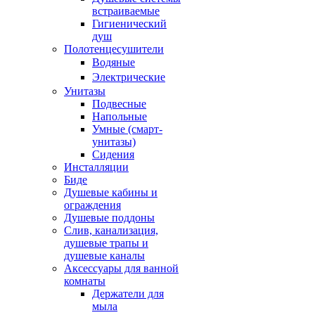
встраиваемые
Гигиенический
душ
Полотенцесушители
ㅤВодяные
ㅤЭлектрические
Унитазы
Подвесные
Напольные
Умные (смарт-
унитазы)
Сидения
Инсталляции
Биде
Душевые кабины и
ограждения
Душевые поддоны
Слив, канализация,
душевые трапы и
душевые каналы
Аксессуары для ванной
комнаты
Держатели для
мыла