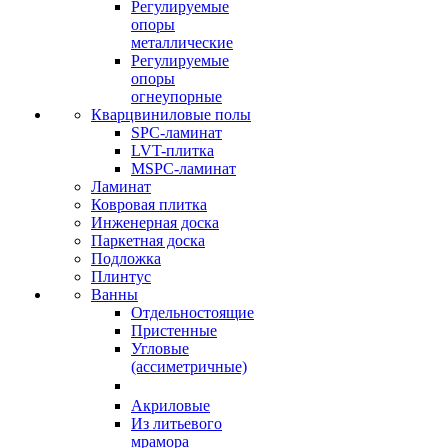
Регулируемые
опоры
металлические
Регулируемые
опоры
огнеупорные
Кварцвиниловые полы
SPC-ламинат
LVT-плитка
MSPC-ламинат
Ламинат
Ковровая плитка
Инженерная доска
Паркетная доска
Подложка
Плинтус
Ванны
Отдельностоящие
Пристенные
Угловые
(ассиметричные)
Акриловые
Из литьевого
мрамора