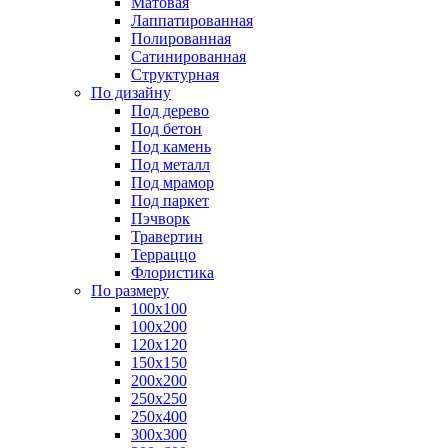
Матовая
Лаппатированная
Полированная
Сатинированная
Структурная
По дизайну
Под дерево
Под бетон
Под камень
Под металл
Под мрамор
Под паркет
Пэчворк
Травертин
Терраццо
Флористика
По размеру
100х100
100х200
120х120
150х150
200х200
250х250
250х400
300х300