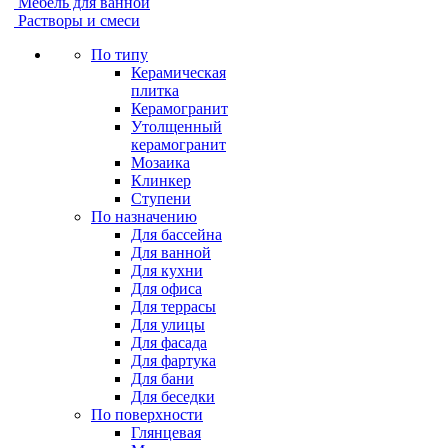
Мебель для ванной
Растворы и смеси
По типу
Керамическая
плитка
Керамогранит
Утолщенный
керамогранит
Мозаика
Клинкер
Ступени
По назначению
Для бассейна
Для ванной
Для кухни
Для офиса
Для террасы
Для улицы
Для фасада
Для фартука
Для бани
Для беседки
По поверхности
Глянцевая