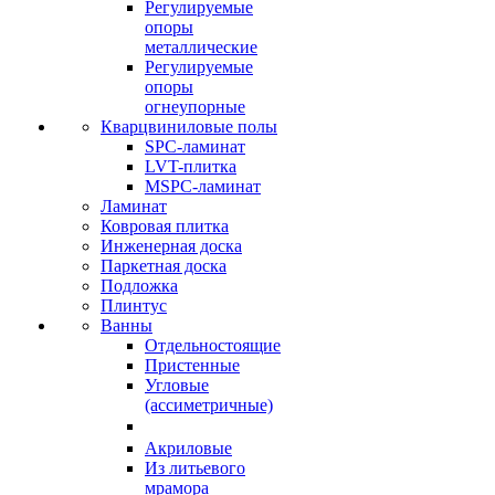
Регулируемые
опоры
металлические
Регулируемые
опоры
огнеупорные
Кварцвиниловые полы
SPC-ламинат
LVT-плитка
MSPC-ламинат
Ламинат
Ковровая плитка
Инженерная доска
Паркетная доска
Подложка
Плинтус
Ванны
Отдельностоящие
Пристенные
Угловые
(ассиметричные)
Акриловые
Из литьевого
мрамора