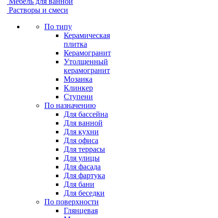
Мебель для ванной
Растворы и смеси
По типу
Керамическая
плитка
Керамогранит
Утолщенный
керамогранит
Мозаика
Клинкер
Ступени
По назначению
Для бассейна
Для ванной
Для кухни
Для офиса
Для террасы
Для улицы
Для фасада
Для фартука
Для бани
Для беседки
По поверхности
Глянцевая