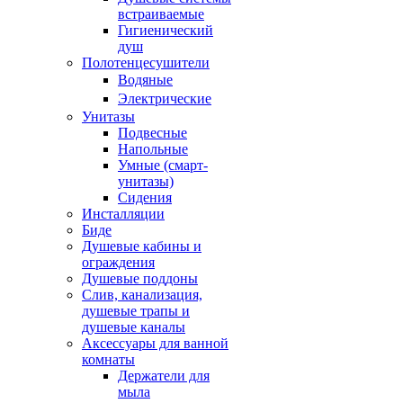
встраиваемые
Гигиенический
душ
Полотенцесушители
ㅤВодяные
ㅤЭлектрические
Унитазы
Подвесные
Напольные
Умные (смарт-
унитазы)
Сидения
Инсталляции
Биде
Душевые кабины и
ограждения
Душевые поддоны
Слив, канализация,
душевые трапы и
душевые каналы
Аксессуары для ванной
комнаты
Держатели для
мыла