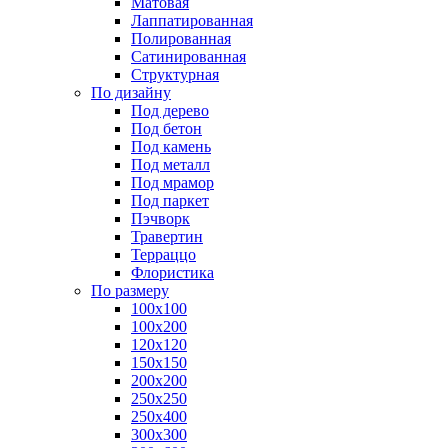
Матовая
Лаппатированная
Полированная
Сатинированная
Структурная
По дизайну
Под дерево
Под бетон
Под камень
Под металл
Под мрамор
Под паркет
Пэчворк
Травертин
Терраццо
Флористика
По размеру
100х100
100х200
120х120
150х150
200х200
250х250
250х400
300х300