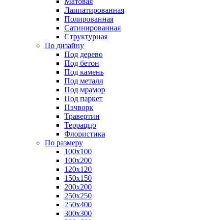
Матовая
Лаппатированная
Полированная
Сатинированная
Структурная
По дизайну
Под дерево
Под бетон
Под камень
Под металл
Под мрамор
Под паркет
Пэчворк
Травертин
Терраццо
Флористика
По размеру
100х100
100х200
120х120
150х150
200х200
250х250
250х400
300х300