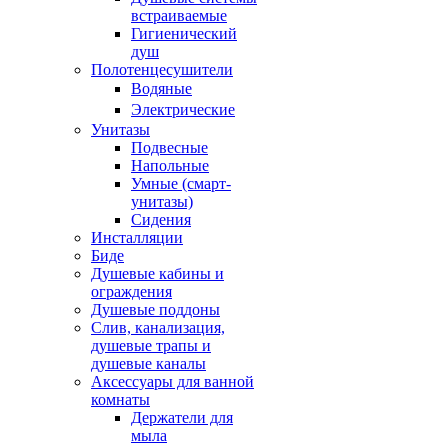
встраиваемые
Гигиенический
душ
Полотенцесушители
ㅤВодяные
ㅤЭлектрические
Унитазы
Подвесные
Напольные
Умные (смарт-
унитазы)
Сидения
Инсталляции
Биде
Душевые кабины и
ограждения
Душевые поддоны
Слив, канализация,
душевые трапы и
душевые каналы
Аксессуары для ванной
комнаты
Держатели для
мыла