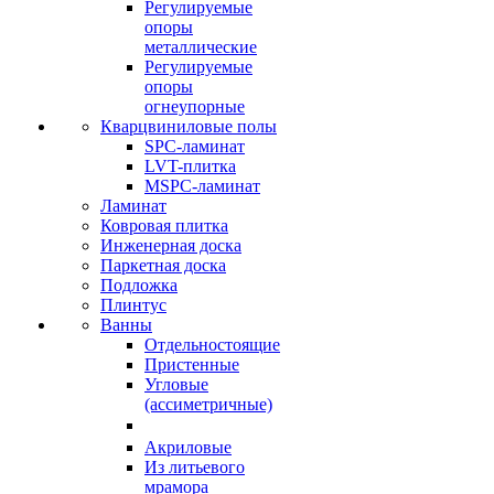
Регулируемые
опоры
металлические
Регулируемые
опоры
огнеупорные
Кварцвиниловые полы
SPC-ламинат
LVT-плитка
MSPC-ламинат
Ламинат
Ковровая плитка
Инженерная доска
Паркетная доска
Подложка
Плинтус
Ванны
Отдельностоящие
Пристенные
Угловые
(ассиметричные)
Акриловые
Из литьевого
мрамора