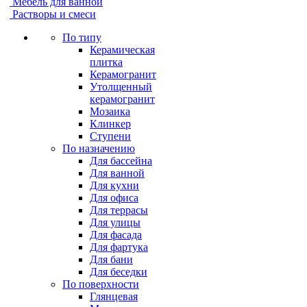
Мебель для ванной
Растворы и смеси
По типу
Керамическая
плитка
Керамогранит
Утолщенный
керамогранит
Мозаика
Клинкер
Ступени
По назначению
Для бассейна
Для ванной
Для кухни
Для офиса
Для террасы
Для улицы
Для фасада
Для фартука
Для бани
Для беседки
По поверхности
Глянцевая