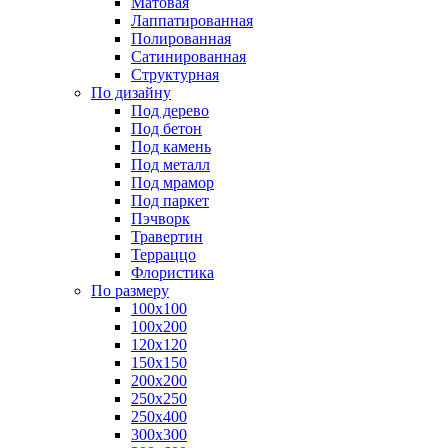
Матовая
Лаппатированная
Полированная
Сатинированная
Структурная
По дизайну
Под дерево
Под бетон
Под камень
Под металл
Под мрамор
Под паркет
Пэчворк
Травертин
Терраццо
Флористика
По размеру
100х100
100х200
120х120
150х150
200х200
250х250
250х400
300х300