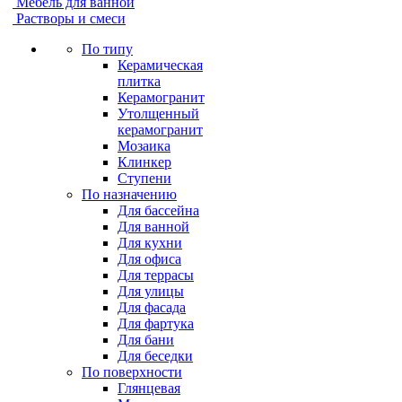
Мебель для ванной
Растворы и смеси
По типу
Керамическая
плитка
Керамогранит
Утолщенный
керамогранит
Мозаика
Клинкер
Ступени
По назначению
Для бассейна
Для ванной
Для кухни
Для офиса
Для террасы
Для улицы
Для фасада
Для фартука
Для бани
Для беседки
По поверхности
Глянцевая