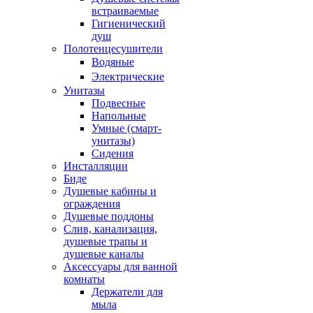
встраиваемые
Гигиенический
душ
Полотенцесушители
ㅤВодяные
ㅤЭлектрические
Унитазы
Подвесные
Напольные
Умные (смарт-
унитазы)
Сидения
Инсталляции
Биде
Душевые кабины и
ограждения
Душевые поддоны
Слив, канализация,
душевые трапы и
душевые каналы
Аксессуары для ванной
комнаты
Держатели для
мыла