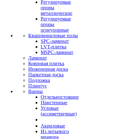
Регулируемые
опоры
металлические
Регулируемые
опоры
огнеупорные
Кварцвиниловые полы
SPC-ламинат
LVT-плитка
MSPC-ламинат
Ламинат
Ковровая плитка
Инженерная доска
Паркетная доска
Подложка
Плинтус
Ванны
Отдельностоящие
Пристенные
Угловые
(ассиметричные)
Акриловые
Из литьевого
мрамора