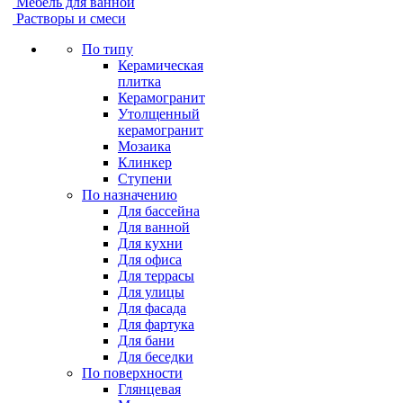
Мебель для ванной
Растворы и смеси
По типу
Керамическая
плитка
Керамогранит
Утолщенный
керамогранит
Мозаика
Клинкер
Ступени
По назначению
Для бассейна
Для ванной
Для кухни
Для офиса
Для террасы
Для улицы
Для фасада
Для фартука
Для бани
Для беседки
По поверхности
Глянцевая