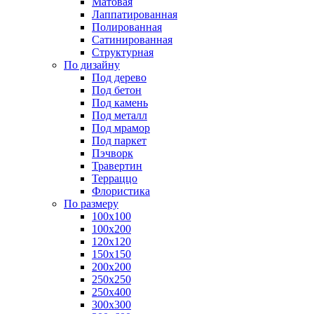
Матовая
Лаппатированная
Полированная
Сатинированная
Структурная
По дизайну
Под дерево
Под бетон
Под камень
Под металл
Под мрамор
Под паркет
Пэчворк
Травертин
Терраццо
Флористика
По размеру
100х100
100х200
120х120
150х150
200х200
250х250
250х400
300х300