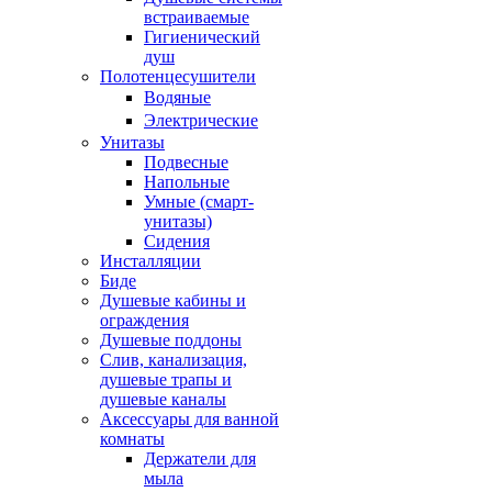
встраиваемые
Гигиенический
душ
Полотенцесушители
ㅤВодяные
ㅤЭлектрические
Унитазы
Подвесные
Напольные
Умные (смарт-
унитазы)
Сидения
Инсталляции
Биде
Душевые кабины и
ограждения
Душевые поддоны
Слив, канализация,
душевые трапы и
душевые каналы
Аксессуары для ванной
комнаты
Держатели для
мыла