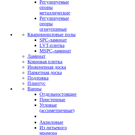
Регулируемые
опоры
металлические
Регулируемые
опоры
огнеупорные
Кварцвиниловые полы
SPC-ламинат
LVT-плитка
MSPC-ламинат
Ламинат
Ковровая плитка
Инженерная доска
Паркетная доска
Подложка
Плинтус
Ванны
Отдельностоящие
Пристенные
Угловые
(ассиметричные)
Акриловые
Из литьевого
мрамора