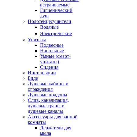
встраиваемые
Гигиенический
душ
Полотенцесушители
ㅤВодяные
ㅤЭлектрические
Унитазы
Подвесные
Напольные
Умные (смарт-
унитазы)
Сидения
Инсталляции
Биде
Душевые кабины и
ограждения
Душевые поддоны
Слив, канализация,
душевые трапы и
душевые каналы
Аксессуары для ванной
комнаты
Держатели для
мыла