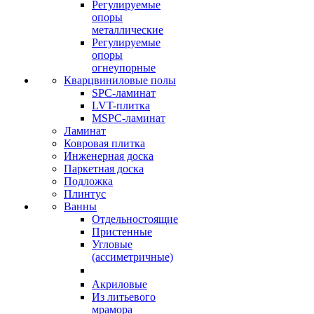
Регулируемые
опоры
металлические
Регулируемые
опоры
огнеупорные
Кварцвиниловые полы
SPC-ламинат
LVT-плитка
MSPC-ламинат
Ламинат
Ковровая плитка
Инженерная доска
Паркетная доска
Подложка
Плинтус
Ванны
Отдельностоящие
Пристенные
Угловые
(ассиметричные)
Акриловые
Из литьевого
мрамора