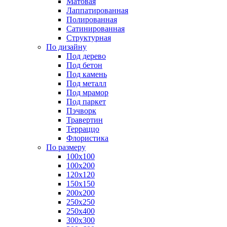
Матовая
Лаппатированная
Полированная
Сатинированная
Структурная
По дизайну
Под дерево
Под бетон
Под камень
Под металл
Под мрамор
Под паркет
Пэчворк
Травертин
Терраццо
Флористика
По размеру
100х100
100х200
120х120
150х150
200х200
250х250
250х400
300х300