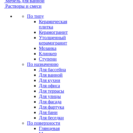
Мебель для ванной
Растворы и смеси
По типу
Керамическая
плитка
Керамогранит
Утолщенный
керамогранит
Мозаика
Клинкер
Ступени
По назначению
Для бассейна
Для ванной
Для кухни
Для офиса
Для террасы
Для улицы
Для фасада
Для фартука
Для бани
Для беседки
По поверхности
Глянцевая