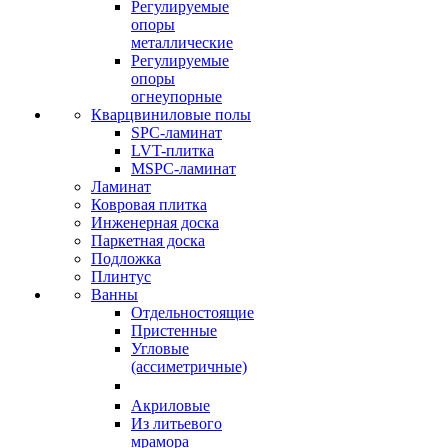
Регулируемые
опоры
металлические
Регулируемые
опоры
огнеупорные
Кварцвиниловые полы
SPC-ламинат
LVT-плитка
MSPC-ламинат
Ламинат
Ковровая плитка
Инженерная доска
Паркетная доска
Подложка
Плинтус
Ванны
Отдельностоящие
Пристенные
Угловые
(ассиметричные)
Акриловые
Из литьевого
мрамора