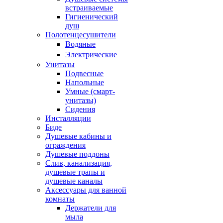
встраиваемые
Гигиенический
душ
Полотенцесушители
ㅤВодяные
ㅤЭлектрические
Унитазы
Подвесные
Напольные
Умные (смарт-
унитазы)
Сидения
Инсталляции
Биде
Душевые кабины и
ограждения
Душевые поддоны
Слив, канализация,
душевые трапы и
душевые каналы
Аксессуары для ванной
комнаты
Держатели для
мыла