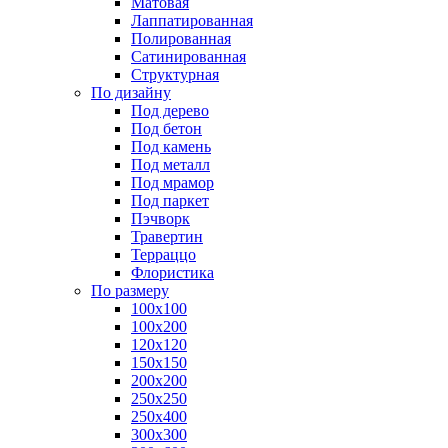
Матовая
Лаппатированная
Полированная
Сатинированная
Структурная
По дизайну
Под дерево
Под бетон
Под камень
Под металл
Под мрамор
Под паркет
Пэчворк
Травертин
Терраццо
Флористика
По размеру
100х100
100х200
120х120
150х150
200х200
250х250
250х400
300х300