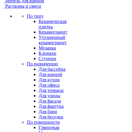
Мебель для ванной
Растворы и смеси
По типу
Керамическая
плитка
Керамогранит
Утолщенный
керамогранит
Мозаика
Клинкер
Ступени
По назначению
Для бассейна
Для ванной
Для кухни
Для офиса
Для террасы
Для улицы
Для фасада
Для фартука
Для бани
Для беседки
По поверхности
Глянцевая