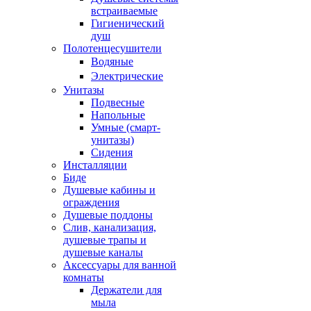
встраиваемые
Гигиенический
душ
Полотенцесушители
ㅤВодяные
ㅤЭлектрические
Унитазы
Подвесные
Напольные
Умные (смарт-
унитазы)
Сидения
Инсталляции
Биде
Душевые кабины и
ограждения
Душевые поддоны
Слив, канализация,
душевые трапы и
душевые каналы
Аксессуары для ванной
комнаты
Держатели для
мыла