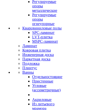
Регулируемые
опоры
металлические
Регулируемые
опоры
огнеупорные
Кварцвиниловые полы
SPC-ламинат
LVT-плитка
MSPC-ламинат
Ламинат
Ковровая плитка
Инженерная доска
Паркетная доска
Подложка
Плинтус
Ванны
Отдельностоящие
Пристенные
Угловые
(ассиметричные)
Акриловые
Из литьевого
мрамора