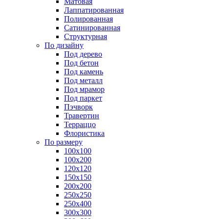
Матовая
Лаппатированная
Полированная
Сатинированная
Структурная
По дизайну
Под дерево
Под бетон
Под камень
Под металл
Под мрамор
Под паркет
Пэчворк
Травертин
Терраццо
Флористика
По размеру
100х100
100х200
120х120
150х150
200х200
250х250
250х400
300х300