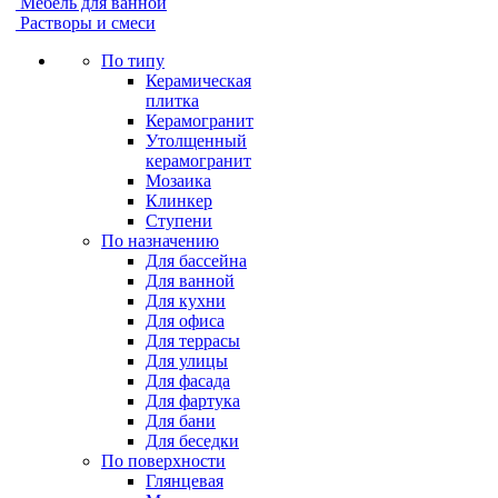
Мебель для ванной
Растворы и смеси
По типу
Керамическая
плитка
Керамогранит
Утолщенный
керамогранит
Мозаика
Клинкер
Ступени
По назначению
Для бассейна
Для ванной
Для кухни
Для офиса
Для террасы
Для улицы
Для фасада
Для фартука
Для бани
Для беседки
По поверхности
Глянцевая