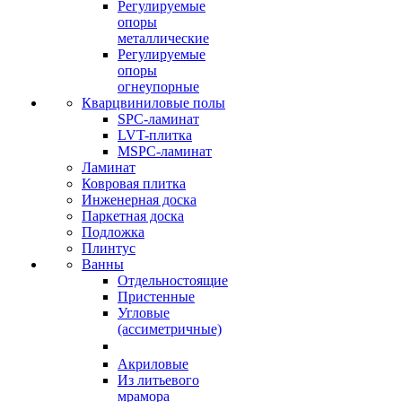
Регулируемые
опоры
металлические
Регулируемые
опоры
огнеупорные
Кварцвиниловые полы
SPC-ламинат
LVT-плитка
MSPC-ламинат
Ламинат
Ковровая плитка
Инженерная доска
Паркетная доска
Подложка
Плинтус
Ванны
Отдельностоящие
Пристенные
Угловые
(ассиметричные)
Акриловые
Из литьевого
мрамора