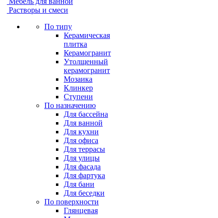
Мебель для ванной
Растворы и смеси
По типу
Керамическая
плитка
Керамогранит
Утолщенный
керамогранит
Мозаика
Клинкер
Ступени
По назначению
Для бассейна
Для ванной
Для кухни
Для офиса
Для террасы
Для улицы
Для фасада
Для фартука
Для бани
Для беседки
По поверхности
Глянцевая