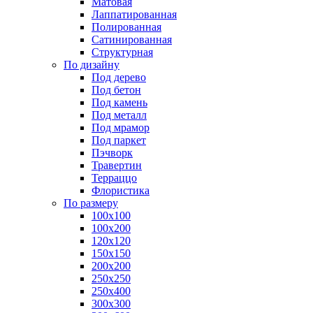
Матовая
Лаппатированная
Полированная
Сатинированная
Структурная
По дизайну
Под дерево
Под бетон
Под камень
Под металл
Под мрамор
Под паркет
Пэчворк
Травертин
Терраццо
Флористика
По размеру
100х100
100х200
120х120
150х150
200х200
250х250
250х400
300х300