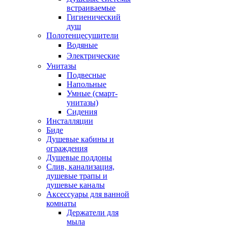
встраиваемые
Гигиенический
душ
Полотенцесушители
ㅤВодяные
ㅤЭлектрические
Унитазы
Подвесные
Напольные
Умные (смарт-
унитазы)
Сидения
Инсталляции
Биде
Душевые кабины и
ограждения
Душевые поддоны
Слив, канализация,
душевые трапы и
душевые каналы
Аксессуары для ванной
комнаты
Держатели для
мыла