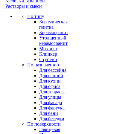
Мебель для ванной
Растворы и смеси
По типу
Керамическая
плитка
Керамогранит
Утолщенный
керамогранит
Мозаика
Клинкер
Ступени
По назначению
Для бассейна
Для ванной
Для кухни
Для офиса
Для террасы
Для улицы
Для фасада
Для фартука
Для бани
Для беседки
По поверхности
Глянцевая