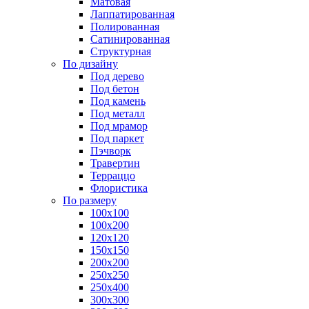
Матовая
Лаппатированная
Полированная
Сатинированная
Структурная
По дизайну
Под дерево
Под бетон
Под камень
Под металл
Под мрамор
Под паркет
Пэчворк
Травертин
Терраццо
Флористика
По размеру
100х100
100х200
120х120
150х150
200х200
250х250
250х400
300х300