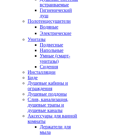
встраиваемые
Гигиенический
душ
Полотенцесушители
ㅤВодяные
ㅤЭлектрические
Унитазы
Подвесные
Напольные
Умные (смарт-
унитазы)
Сидения
Инсталляции
Биде
Душевые кабины и
ограждения
Душевые поддоны
Слив, канализация,
душевые трапы и
душевые каналы
Аксессуары для ванной
комнаты
Держатели для
мыла