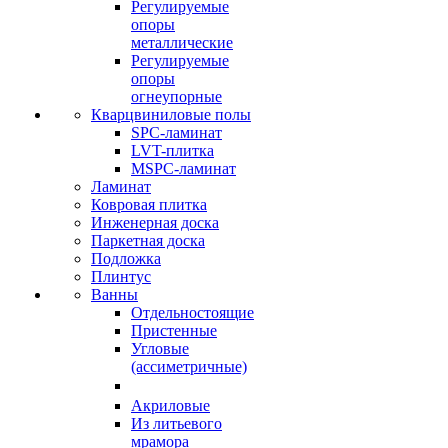
Регулируемые
опоры
металлические
Регулируемые
опоры
огнеупорные
Кварцвиниловые полы
SPC-ламинат
LVT-плитка
MSPC-ламинат
Ламинат
Ковровая плитка
Инженерная доска
Паркетная доска
Подложка
Плинтус
Ванны
Отдельностоящие
Пристенные
Угловые
(ассиметричные)
Акриловые
Из литьевого
мрамора