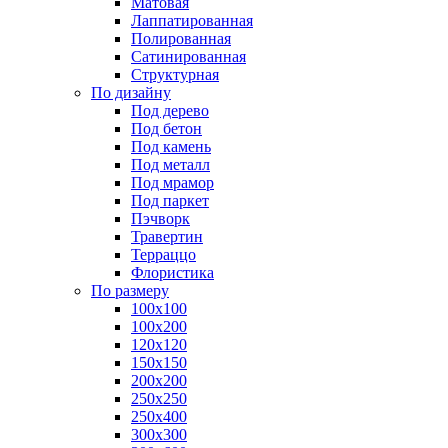
Матовая
Лаппатированная
Полированная
Сатинированная
Структурная
По дизайну
Под дерево
Под бетон
Под камень
Под металл
Под мрамор
Под паркет
Пэчворк
Травертин
Терраццо
Флористика
По размеру
100х100
100х200
120х120
150х150
200х200
250х250
250х400
300х300