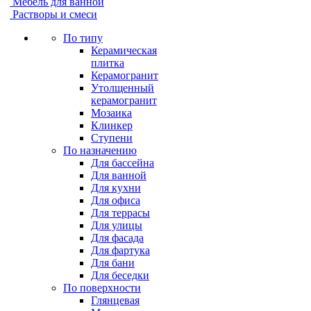
Мебель для ванной
Растворы и смеси
По типу
Керамическая
плитка
Керамогранит
Утолщенный
керамогранит
Мозаика
Клинкер
Ступени
По назначению
Для бассейна
Для ванной
Для кухни
Для офиса
Для террасы
Для улицы
Для фасада
Для фартука
Для бани
Для беседки
По поверхности
Глянцевая