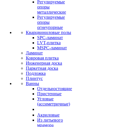
Регулируемые
опоры
металлические
Регулируемые
опоры
огнеупорные
Кварцвиниловые полы
SPC-ламинат
LVT-плитка
MSPC-ламинат
Ламинат
Ковровая плитка
Инженерная доска
Паркетная доска
Подложка
Плинтус
Ванны
Отдельностоящие
Пристенные
Угловые
(ассиметричные)
Акриловые
Из литьевого
мрамора