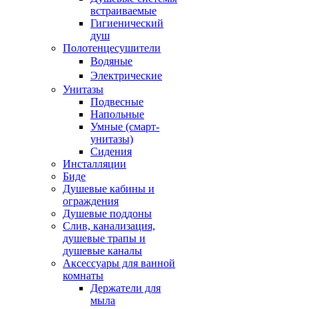
встраиваемые
Гигиенический
душ
Полотенцесушители
ㅤВодяные
ㅤЭлектрические
Унитазы
Подвесные
Напольные
Умные (смарт-
унитазы)
Сидения
Инсталляции
Биде
Душевые кабины и
ограждения
Душевые поддоны
Слив, канализация,
душевые трапы и
душевые каналы
Аксессуары для ванной
комнаты
Держатели для
мыла