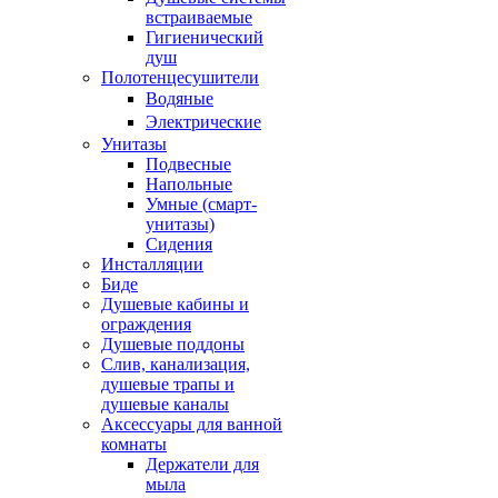
встраиваемые
Гигиенический
душ
Полотенцесушители
ㅤВодяные
ㅤЭлектрические
Унитазы
Подвесные
Напольные
Умные (смарт-
унитазы)
Сидения
Инсталляции
Биде
Душевые кабины и
ограждения
Душевые поддоны
Слив, канализация,
душевые трапы и
душевые каналы
Аксессуары для ванной
комнаты
Держатели для
мыла