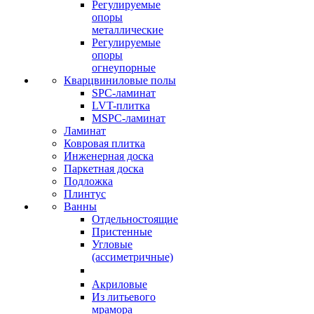
Регулируемые
опоры
металлические
Регулируемые
опоры
огнеупорные
Кварцвиниловые полы
SPC-ламинат
LVT-плитка
MSPC-ламинат
Ламинат
Ковровая плитка
Инженерная доска
Паркетная доска
Подложка
Плинтус
Ванны
Отдельностоящие
Пристенные
Угловые
(ассиметричные)
Акриловые
Из литьевого
мрамора