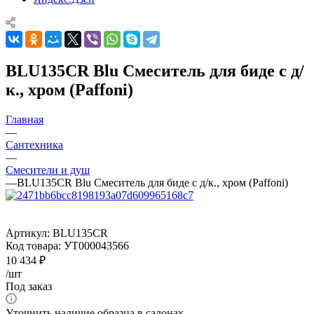
BLU135CR Blu Смеситель для биде с д/
к., хром (Paffoni)
Главная
—
Сантехника
—
Смесители и душ
—
BLU135CR Blu Смеситель для биде с д/к., хром (Paffoni)
Артикул:
BLU135CR
Код товара:
УТ000043566
10 434
₽
/шт
Под заказ
Уточнить наличие образца в салонах