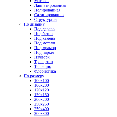
Матовая
Лаппатированная
Полированная
Сатинированная
Структурная
По дизайну
Под дерево
Под бетон
Под камень
Под металл
Под мрамор
Под паркет
Пэчворк
Травертин
Терраццо
Флористика
По размеру
100х100
100х200
120х120
150х150
200х200
250х250
250х400
300х300