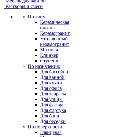
Мебель для ванной
Растворы и смеси
По типу
Керамическая
плитка
Керамогранит
Утолщенный
керамогранит
Мозаика
Клинкер
Ступени
По назначению
Для бассейна
Для ванной
Для кухни
Для офиса
Для террасы
Для улицы
Для фасада
Для фартука
Для бани
Для беседки
По поверхности
Глянцевая