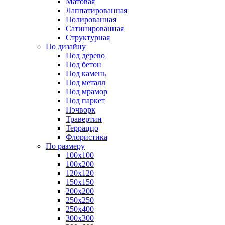
Матовая
Лаппатированная
Полированная
Сатинированная
Структурная
По дизайну
Под дерево
Под бетон
Под камень
Под металл
Под мрамор
Под паркет
Пэчворк
Травертин
Терраццо
Флористика
По размеру
100х100
100х200
120х120
150х150
200х200
250х250
250х400
300х300