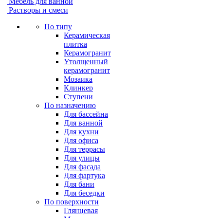
Мебель для ванной
Растворы и смеси
По типу
Керамическая
плитка
Керамогранит
Утолщенный
керамогранит
Мозаика
Клинкер
Ступени
По назначению
Для бассейна
Для ванной
Для кухни
Для офиса
Для террасы
Для улицы
Для фасада
Для фартука
Для бани
Для беседки
По поверхности
Глянцевая