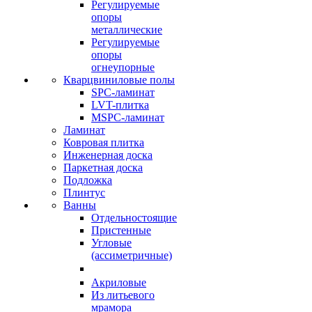
Регулируемые
опоры
металлические
Регулируемые
опоры
огнеупорные
Кварцвиниловые полы
SPC-ламинат
LVT-плитка
MSPC-ламинат
Ламинат
Ковровая плитка
Инженерная доска
Паркетная доска
Подложка
Плинтус
Ванны
Отдельностоящие
Пристенные
Угловые
(ассиметричные)
Акриловые
Из литьевого
мрамора