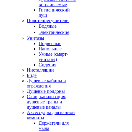
встраиваемые
Гигиенический
душ
Полотенцесушители
ㅤВодяные
ㅤЭлектрические
Унитазы
Подвесные
Напольные
Умные (смарт-
унитазы)
Сидения
Инсталляции
Биде
Душевые кабины и
ограждения
Душевые поддоны
Слив, канализация,
душевые трапы и
душевые каналы
Аксессуары для ванной
комнаты
Держатели для
мыла