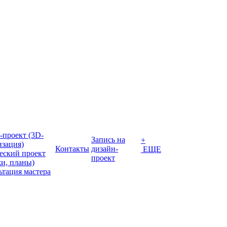
-проект (3D-
Запись на
+
изация)
Контакты
дизайн-
ЕЩЕ
еский проект
проект
жи, планы)
ьтация мастера