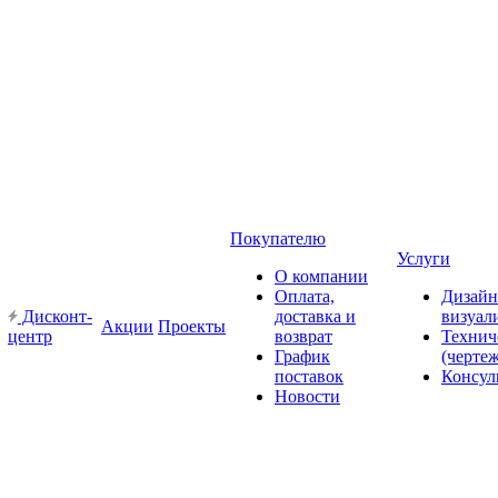
Покупателю
Услуги
О компании
Оплата,
Дизайн
Дисконт-
доставка и
визуал
Акции
Проекты
центр
возврат
Технич
График
(черте
поставок
Консул
Новости