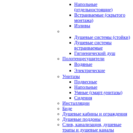
Напольные
(отдельностоящие)
Встраиваемые (скрытого
монтажа)
Изливы
Душевые системы (стойки)
Душевые системы
встраиваемые
Гигиенический душ
Полотенцесушители
ㅤВодяные
ㅤЭлектрические
Унитазы
Подвесные
Напольные
Умные (смарт-унитазы)
Сидения
Инсталляции
Биде
Душевые кабины и ограждения
Душевые поддоны
Слив, канализация, душевые
трапы и душевые каналы