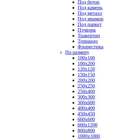
Под бетон
Под камень
Под металл
Под мрамор
Под паркет
Пэчворк
Травертин
Терраццо
Флористика
По размеру
100х100
100х200
120х120
150х150
200х200
250х250
250х400
300х300
300х600
400х400
450х450
600х600
600х1200
800х800
1000х1000