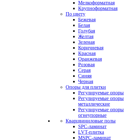
Мелкоформатная
Крупноформатная
По цвету
Бежевая
Белая
Голубая
Желтая
Зеленая
Коричневая
Красная
Оранжевая
Розовая
Серая
Синяя
Черная
Опоры для плитки
Регулируемые опоры
Регулируемые опоры
металлические
Регулируемые опоры
огнеупорные
Кварцвиниловые полы
SPC-ламинат
LVT-плитка
MSPC-ламинат