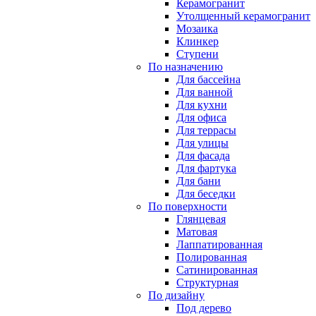
Керамогранит
Утолщенный керамогранит
Мозаика
Клинкер
Ступени
По назначению
Для бассейна
Для ванной
Для кухни
Для офиса
Для террасы
Для улицы
Для фасада
Для фартука
Для бани
Для беседки
По поверхности
Глянцевая
Матовая
Лаппатированная
Полированная
Сатинированная
Структурная
По дизайну
Под дерево