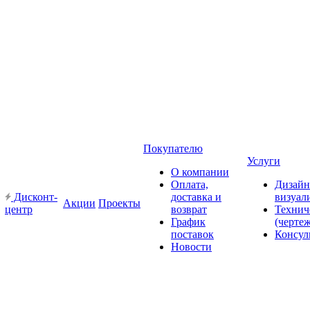
Покупателю
Услуги
О компании
Оплата,
Дизайн
Дисконт-
доставка и
визуал
Акции
Проекты
центр
возврат
Технич
График
(черте
поставок
Консул
Новости