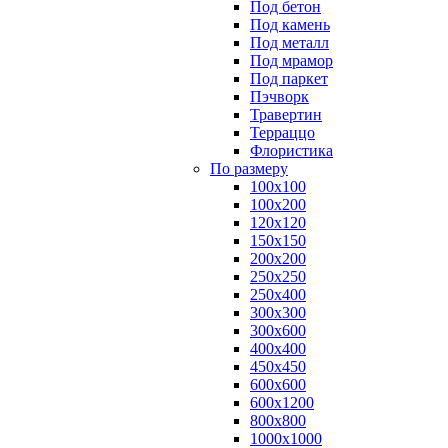
Под бетон
Под камень
Под металл
Под мрамор
Под паркет
Пэчворк
Травертин
Терраццо
Флористика
По размеру
100х100
100х200
120х120
150х150
200х200
250х250
250х400
300х300
300х600
400х400
450х450
600х600
600х1200
800х800
1000х1000