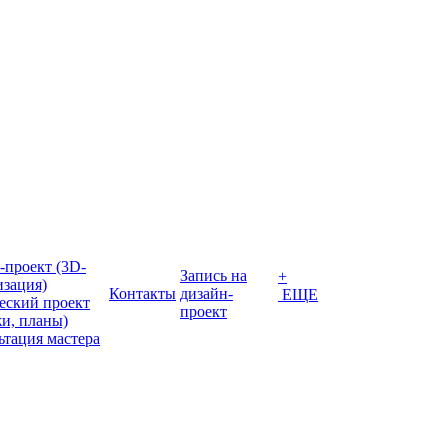
-проект (3D-
Запись на
+
изация)
Контакты
дизайн-
ЕЩЕ
еский проект
проект
жи, планы)
ьтация мастера