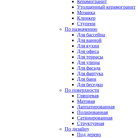
Керамогранит
Утолщенный керамогранит
Мозаика
Клинкер
Ступени
По назначению
Для бассейна
Для ванной
Для кухни
Для офиса
Для террасы
Для улицы
Для фасада
Для фартука
Для бани
Для беседки
По поверхности
Глянцевая
Матовая
Лаппатированная
Полированная
Сатинированная
Структурная
По дизайну
Под дерево