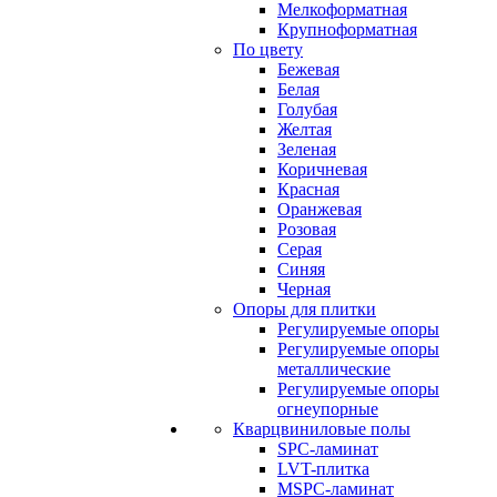
Мелкоформатная
Крупноформатная
По цвету
Бежевая
Белая
Голубая
Желтая
Зеленая
Коричневая
Красная
Оранжевая
Розовая
Серая
Синяя
Черная
Опоры для плитки
Регулируемые опоры
Регулируемые опоры
металлические
Регулируемые опоры
огнеупорные
Кварцвиниловые полы
SPC-ламинат
LVT-плитка
MSPC-ламинат