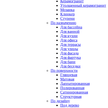
Керамогранит
Утолщенный керамогранит
Мозаика
Клинкер
Ступени
По назначению
Для бассейна
Для ванной
Для кухни
Для офиса
Для террасы
Для улицы
Для фасада
Для фартука
Для бани
Для беседки
По поверхности
Глянцевая
Матовая
Лаппатированная
Полированная
Сатинированная
Структурная
По дизайну
Под дерево