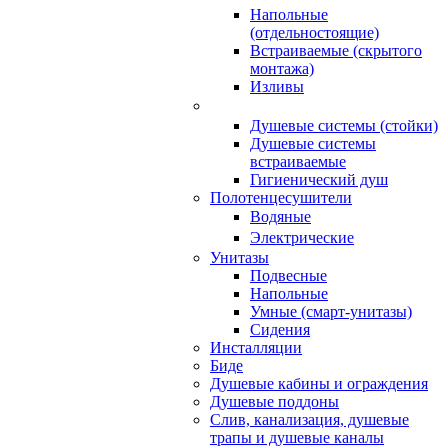
Напольные
(отдельностоящие)
Встраиваемые (скрытого
монтажа)
Изливы
Душевые системы (стойки)
Душевые системы
встраиваемые
Гигиенический душ
Полотенцесушители
ㅤВодяные
ㅤЭлектрические
Унитазы
Подвесные
Напольные
Умные (смарт-унитазы)
Сидения
Инсталляции
Биде
Душевые кабины и ограждения
Душевые поддоны
Слив, канализация, душевые
трапы и душевые каналы