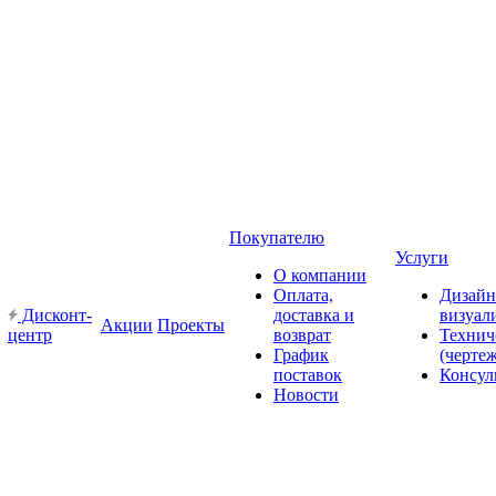
Покупателю
Услуги
О компании
Оплата,
Дизайн
Дисконт-
доставка и
визуал
Акции
Проекты
центр
возврат
Технич
График
(черте
поставок
Консул
Новости