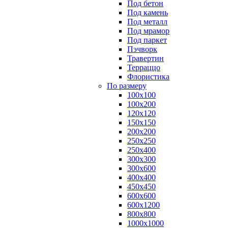
Под бетон
Под камень
Под металл
Под мрамор
Под паркет
Пэчворк
Травертин
Терраццо
Флористика
По размеру
100х100
100х200
120х120
150х150
200х200
250х250
250х400
300х300
300х600
400х400
450х450
600х600
600х1200
800х800
1000х1000