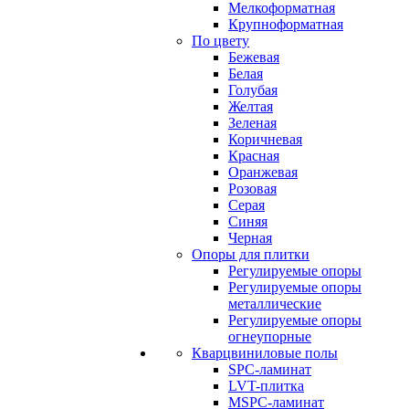
Мелкоформатная
Крупноформатная
По цвету
Бежевая
Белая
Голубая
Желтая
Зеленая
Коричневая
Красная
Оранжевая
Розовая
Серая
Синяя
Черная
Опоры для плитки
Регулируемые опоры
Регулируемые опоры
металлические
Регулируемые опоры
огнеупорные
Кварцвиниловые полы
SPC-ламинат
LVT-плитка
MSPC-ламинат