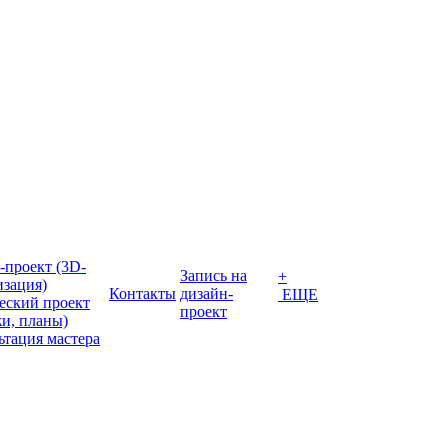
-проект (3D-
Запись на
+
изация)
Контакты
дизайн-
ЕЩЕ
еский проект
проект
жи, планы)
ьтация мастера