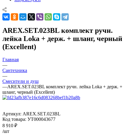
AREX.SET.023BL комплект ручн.
лейка Loka + держ. + шланг, черный
(Excellent)
Главная
—
Сантехника
—
Смесители и душ
—
AREX.SET.023BL комплект ручн. лейка Loka + держ. +
шланг, черный (Excellent)
Артикул:
AREX.SET.023BL
Код товара:
УТ000043677
8 910
₽
/шт