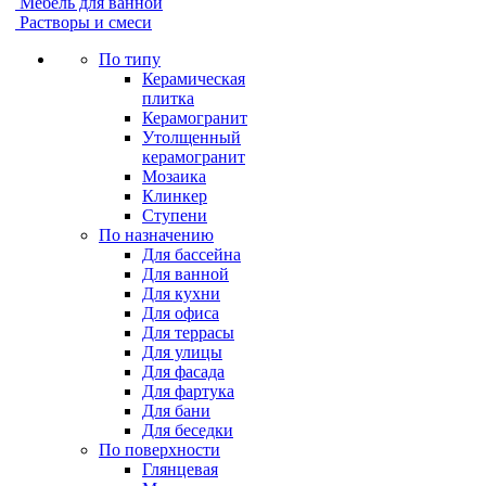
Мебель для ванной
Растворы и смеси
По типу
Керамическая
плитка
Керамогранит
Утолщенный
керамогранит
Мозаика
Клинкер
Ступени
По назначению
Для бассейна
Для ванной
Для кухни
Для офиса
Для террасы
Для улицы
Для фасада
Для фартука
Для бани
Для беседки
По поверхности
Глянцевая