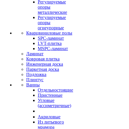
Регулируемые
опоры
металлические
Регулируемые
опоры
огнеупорные
Кварцвиниловые полы
SPC-ламинат
LVT-плитка
MSPC-ламинат
Ламинат
Ковровая плитка
Инженерная доска
Паркетная доска
Подложка
Плинтус
Ванны
Отдельностоящие
Пристенные
Угловые
(ассиметричные)
Акриловые
Из литьевого
мрамора