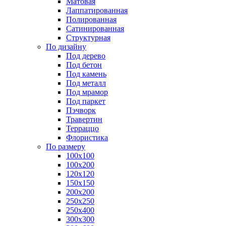
Матовая
Лаппатированная
Полированная
Сатинированная
Структурная
По дизайну
Под дерево
Под бетон
Под камень
Под металл
Под мрамор
Под паркет
Пэчворк
Травертин
Терраццо
Флористика
По размеру
100х100
100х200
120х120
150х150
200х200
250х250
250х400
300х300