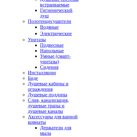
встраиваемые
Гигиенический
душ
Полотенцесушители
ㅤВодяные
ㅤЭлектрические
Унитазы
Подвесные
Напольные
Умные (смарт-
унитазы)
Сидения
Инсталляции
Биде
Душевые кабины и
ограждения
Душевые поддоны
Слив, канализация,
душевые трапы и
душевые каналы
Аксессуары для ванной
комнаты
Держатели для
мыла