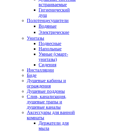
встраиваемые
Гигиенический
душ
Полотенцесушители
ㅤВодяные
ㅤЭлектрические
Унитазы
Подвесные
Напольные
Умные (смарт-
унитазы)
Сидения
Инсталляции
Биде
Душевые кабины и
ограждения
Душевые поддоны
Слив, канализация,
душевые трапы и
душевые каналы
Аксессуары для ванной
комнаты
Держатели для
мыла