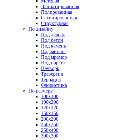
Матовая
Лаппатированная
Полированная
Сатинированная
Структурная
По дизайну
Под дерево
Под бетон
Под камень
Под металл
Под мрамор
Под паркет
Пэчворк
Травертин
Терраццо
Флористика
По размеру
100х100
100х200
120х120
150х150
200х200
250х250
250х400
300х300