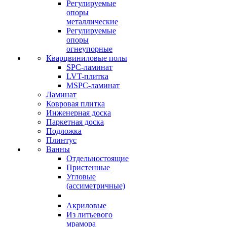
Регулируемые
опоры
металлические
Регулируемые
опоры
огнеупорные
Кварцвиниловые полы
SPC-ламинат
LVT-плитка
MSPC-ламинат
Ламинат
Ковровая плитка
Инженерная доска
Паркетная доска
Подложка
Плинтус
Ванны
Отдельностоящие
Пристенные
Угловые
(ассиметричные)
Акриловые
Из литьевого
мрамора