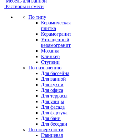
Мебель для ванной
Растворы и смеси
По типу
Керамическая
плитка
Керамогранит
Утолщенный
керамогранит
Мозаика
Клинкер
Ступени
По назначению
Для бассейна
Для ванной
Для кухни
Для офиса
Для террасы
Для улицы
Для фасада
Для фартука
Для бани
Для беседки
По поверхности
Глянцевая