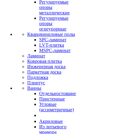
Регулируемые
опоры
металлические
Регулируемые
опоры
огнеупорные
Кварцвиниловые полы
SPC-ламинат
LVT-плитка
MSPC-ламинат
Ламинат
Ковровая плитка
Инженерная доска
Паркетная доска
Подложка
Плинтус
Ванны
Отдельностоящие
Пристенные
Угловые
(ассиметричные)
Акриловые
Из литьевого
мрамора