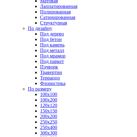
Матовая
Лаппатированная
Полированная
Сатинированная
Структурная
По дизайну
Под дерево
Под бетон
Под камень
Под металл
Под мрамор
Под паркет
Пэчворк
Травертин
Терраццо
Флористика
По размеру
100х100
100х200
120х120
150х150
200х200
250х250
250х400
300х300