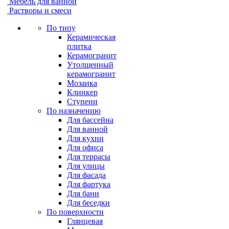
Мебель для ванной
Растворы и смеси
По типу
Керамическая
плитка
Керамогранит
Утолщенный
керамогранит
Мозаика
Клинкер
Ступени
По назначению
Для бассейна
Для ванной
Для кухни
Для офиса
Для террасы
Для улицы
Для фасада
Для фартука
Для бани
Для беседки
По поверхности
Глянцевая