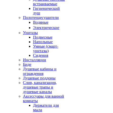
встраиваемые
Гигиенический
душ
Полотенцесушители
ㅤВодяные
ㅤЭлектрические
Унитазы
Подвесные
Напольные
Умные (смарт-
унитазы)
Сидения
Инсталляции
Биде
Душевые кабины и
ограждения
Душевые поддоны
Слив, канализация,
душевые трапы и
душевые каналы
Аксессуары для ванной
комнаты
Держатели для
мыла