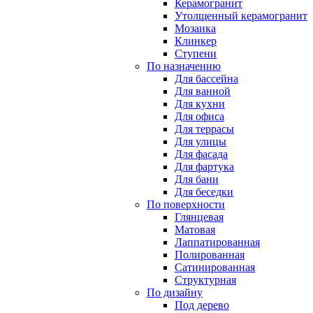
Керамогранит
Утолщенный керамогранит
Мозаика
Клинкер
Ступени
По назначению
Для бассейна
Для ванной
Для кухни
Для офиса
Для террасы
Для улицы
Для фасада
Для фартука
Для бани
Для беседки
По поверхности
Глянцевая
Матовая
Лаппатированная
Полированная
Сатинированная
Структурная
По дизайну
Под дерево