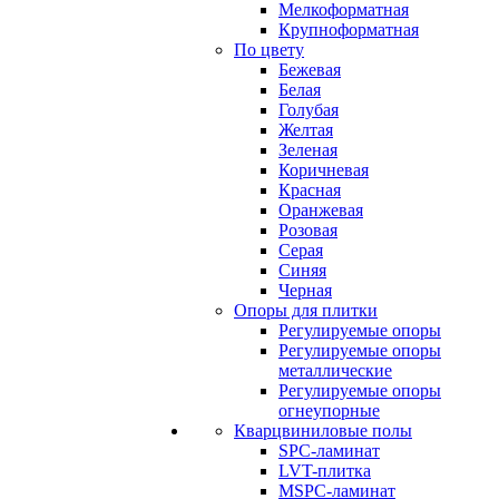
Мелкоформатная
Крупноформатная
По цвету
Бежевая
Белая
Голубая
Желтая
Зеленая
Коричневая
Красная
Оранжевая
Розовая
Серая
Синяя
Черная
Опоры для плитки
Регулируемые опоры
Регулируемые опоры
металлические
Регулируемые опоры
огнеупорные
Кварцвиниловые полы
SPC-ламинат
LVT-плитка
MSPC-ламинат