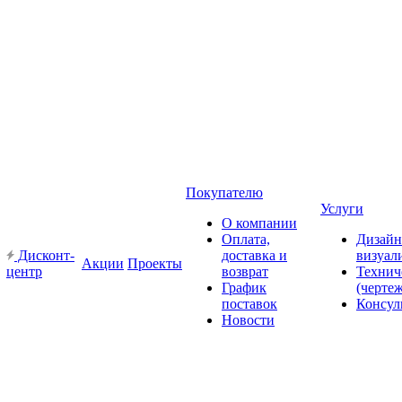
Покупателю
Услуги
О компании
Оплата,
Дизайн
Дисконт-
доставка и
визуал
Акции
Проекты
центр
возврат
Технич
График
(черте
поставок
Консул
Новости