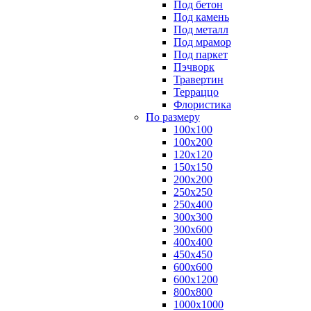
Под бетон
Под камень
Под металл
Под мрамор
Под паркет
Пэчворк
Травертин
Терраццо
Флористика
По размеру
100х100
100х200
120х120
150х150
200х200
250х250
250х400
300х300
300х600
400х400
450х450
600х600
600х1200
800х800
1000х1000