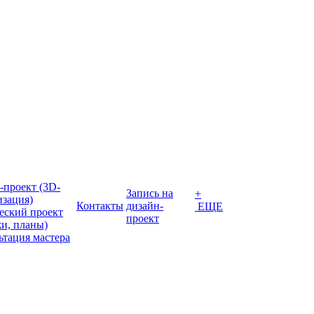
-проект (3D-
Запись на
+
изация)
Контакты
дизайн-
ЕЩЕ
еский проект
проект
жи, планы)
ьтация мастера