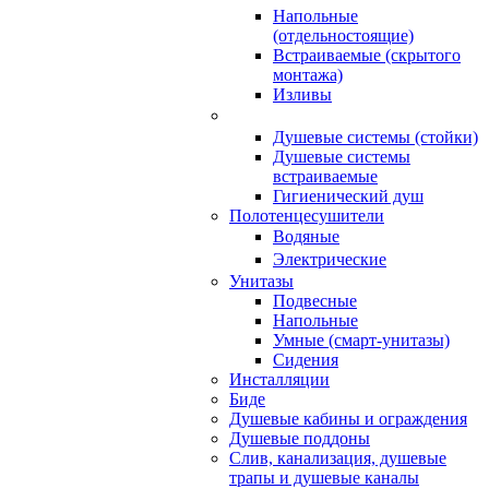
Напольные
(отдельностоящие)
Встраиваемые (скрытого
монтажа)
Изливы
Душевые системы (стойки)
Душевые системы
встраиваемые
Гигиенический душ
Полотенцесушители
ㅤВодяные
ㅤЭлектрические
Унитазы
Подвесные
Напольные
Умные (смарт-унитазы)
Сидения
Инсталляции
Биде
Душевые кабины и ограждения
Душевые поддоны
Слив, канализация, душевые
трапы и душевые каналы