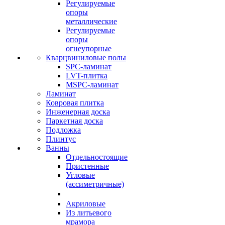
Регулируемые
опоры
металлические
Регулируемые
опоры
огнеупорные
Кварцвиниловые полы
SPC-ламинат
LVT-плитка
MSPC-ламинат
Ламинат
Ковровая плитка
Инженерная доска
Паркетная доска
Подложка
Плинтус
Ванны
Отдельностоящие
Пристенные
Угловые
(ассиметричные)
Акриловые
Из литьевого
мрамора