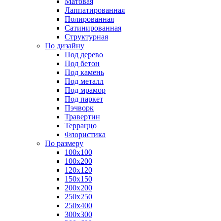
Матовая
Лаппатированная
Полированная
Сатинированная
Структурная
По дизайну
Под дерево
Под бетон
Под камень
Под металл
Под мрамор
Под паркет
Пэчворк
Травертин
Терраццо
Флористика
По размеру
100х100
100х200
120х120
150х150
200х200
250х250
250х400
300х300