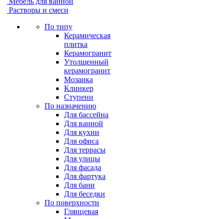
Мебель для ванной
Растворы и смеси
По типу
Керамическая
плитка
Керамогранит
Утолщенный
керамогранит
Мозаика
Клинкер
Ступени
По назначению
Для бассейна
Для ванной
Для кухни
Для офиса
Для террасы
Для улицы
Для фасада
Для фартука
Для бани
Для беседки
По поверхности
Глянцевая