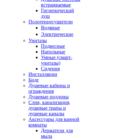
встраиваемые
Гигиенический
душ
Полотенцесушители
ㅤВодяные
ㅤЭлектрические
Унитазы
Подвесные
Напольные
Умные (смарт-
унитазы)
Сидения
Инсталляции
Биде
Душевые кабины и
ограждения
Душевые поддоны
Слив, канализация,
душевые трапы и
душевые каналы
Аксессуары для ванной
комнаты
Держатели для
мыла