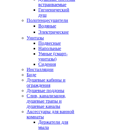
встраиваемые
Гигиенический
душ
Полотенцесушители
ㅤВодяные
ㅤЭлектрические
Унитазы
Подвесные
Напольные
Умные (смарт-
унитазы)
Сидения
Инсталляции
Биде
Душевые кабины и
ограждения
Душевые поддоны
Слив, канализация,
душевые трапы и
душевые каналы
Аксессуары для ванной
комнаты
Держатели для
мыла