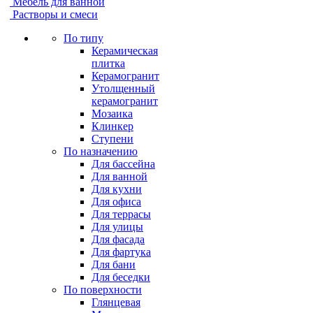
Мебель для ванной
Растворы и смеси
По типу
Керамическая
плитка
Керамогранит
Утолщенный
керамогранит
Мозаика
Клинкер
Ступени
По назначению
Для бассейна
Для ванной
Для кухни
Для офиса
Для террасы
Для улицы
Для фасада
Для фартука
Для бани
Для беседки
По поверхности
Глянцевая