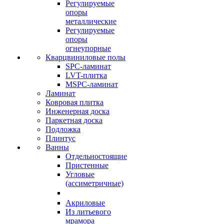
Регулируемые
опоры
металлические
Регулируемые
опоры
огнеупорные
Кварцвиниловые полы
SPC-ламинат
LVT-плитка
MSPC-ламинат
Ламинат
Ковровая плитка
Инженерная доска
Паркетная доска
Подложка
Плинтус
Ванны
Отдельностоящие
Пристенные
Угловые
(ассиметричные)
Акриловые
Из литьевого
мрамора