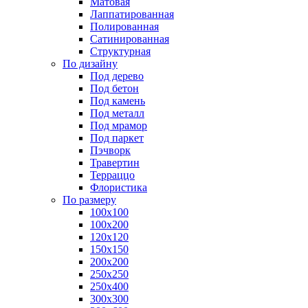
Матовая
Лаппатированная
Полированная
Сатинированная
Структурная
По дизайну
Под дерево
Под бетон
Под камень
Под металл
Под мрамор
Под паркет
Пэчворк
Травертин
Терраццо
Флористика
По размеру
100х100
100х200
120х120
150х150
200х200
250х250
250х400
300х300