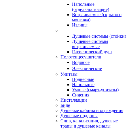
Напольные
(отдельностоящие)
Встраиваемые (скрытого
монтажа)
Изливы
Душевые системы (стойки)
Душевые системы
встраиваемые
Гигиенический душ
Полотенцесушители
ㅤВодяные
ㅤЭлектрические
Унитазы
Подвесные
Напольные
Умные (смарт-унитазы)
Сидения
Инсталляции
Биде
Душевые кабины и ограждения
Душевые поддоны
Слив, канализация, душевые
трапы и душевые каналы