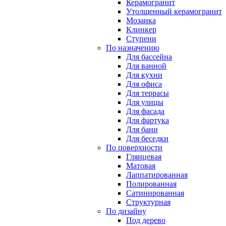
Керамогранит
Утолщенный керамогранит
Мозаика
Клинкер
Ступени
По назначению
Для бассейна
Для ванной
Для кухни
Для офиса
Для террасы
Для улицы
Для фасада
Для фартука
Для бани
Для беседки
По поверхности
Глянцевая
Матовая
Лаппатированная
Полированная
Сатинированная
Структурная
По дизайну
Под дерево