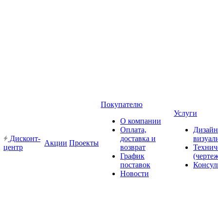
Покупателю
Услуги
О компании
Оплата,
Дизайн
Дисконт-
доставка и
визуал
Акции
Проекты
центр
возврат
Технич
График
(черте
поставок
Консул
Новости