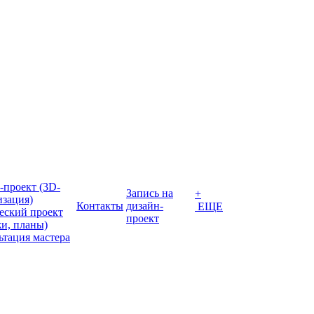
-проект (3D-
Запись на
+
изация)
Контакты
дизайн-
ЕЩЕ
еский проект
проект
жи, планы)
ьтация мастера