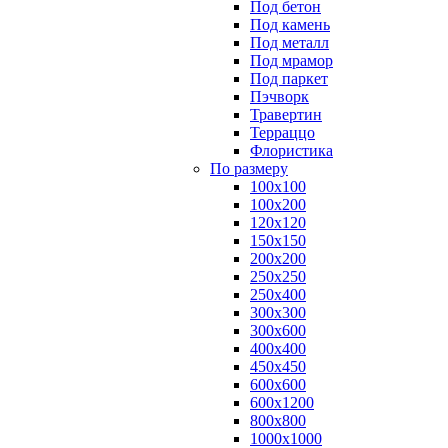
Под бетон
Под камень
Под металл
Под мрамор
Под паркет
Пэчворк
Травертин
Терраццо
Флористика
По размеру
100х100
100х200
120х120
150х150
200х200
250х250
250х400
300х300
300х600
400х400
450х450
600х600
600х1200
800х800
1000х1000