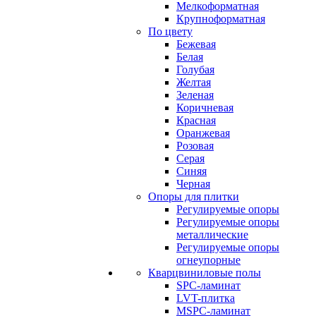
Мелкоформатная
Крупноформатная
По цвету
Бежевая
Белая
Голубая
Желтая
Зеленая
Коричневая
Красная
Оранжевая
Розовая
Серая
Синяя
Черная
Опоры для плитки
Регулируемые опоры
Регулируемые опоры
металлические
Регулируемые опоры
огнеупорные
Кварцвиниловые полы
SPC-ламинат
LVT-плитка
MSPC-ламинат