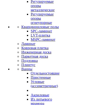
Регулируемые
опоры
металлические
Регулируемые
опоры
огнеупорные
Кварцвиниловые полы
SPC-ламинат
LVT-плитка
MSPC-ламинат
Ламинат
Ковровая плитка
Инженерная доска
Паркетная доска
Подложка
Плинтус
Ванны
Отдельностоящие
Пристенные
Угловые
(ассиметричные)
Акриловые
Из литьевого
мрамора