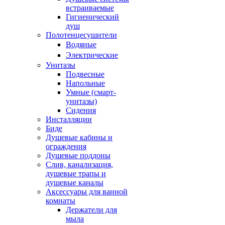
встраиваемые
Гигиенический
душ
Полотенцесушители
ㅤВодяные
ㅤЭлектрические
Унитазы
Подвесные
Напольные
Умные (смарт-
унитазы)
Сидения
Инсталляции
Биде
Душевые кабины и
ограждения
Душевые поддоны
Слив, канализация,
душевые трапы и
душевые каналы
Аксессуары для ванной
комнаты
Держатели для
мыла