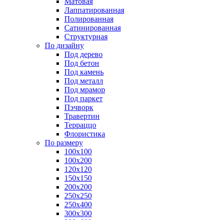
Матовая
Лаппатированная
Полированная
Сатинированная
Структурная
По дизайну
Под дерево
Под бетон
Под камень
Под металл
Под мрамор
Под паркет
Пэчворк
Травертин
Терраццо
Флористика
По размеру
100х100
100х200
120х120
150х150
200х200
250х250
250х400
300х300