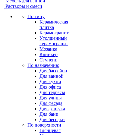
Мебель для ванной
Растворы и смеси
По типу
Керамическая
плитка
Керамогранит
Утолщенный
керамогранит
Мозаика
Клинкер
Ступени
По назначению
Для бассейна
Для ванной
Для кухни
Для офиса
Для террасы
Для улицы
Для фасада
Для фартука
Для бани
Для беседки
По поверхности
Глянцевая