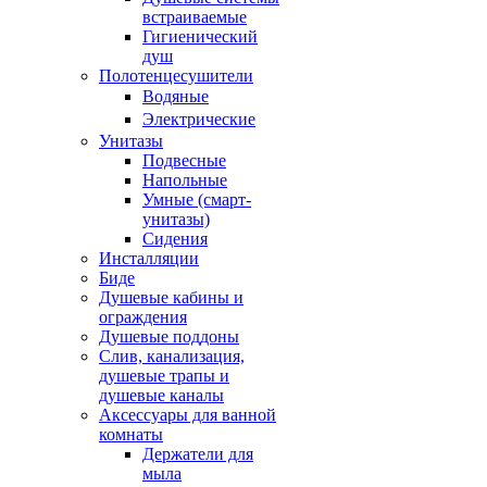
встраиваемые
Гигиенический
душ
Полотенцесушители
ㅤВодяные
ㅤЭлектрические
Унитазы
Подвесные
Напольные
Умные (смарт-
унитазы)
Сидения
Инсталляции
Биде
Душевые кабины и
ограждения
Душевые поддоны
Слив, канализация,
душевые трапы и
душевые каналы
Аксессуары для ванной
комнаты
Держатели для
мыла