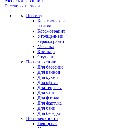
Мебель для ванной
Растворы и смеси
По типу
Керамическая
плитка
Керамогранит
Утолщенный
керамогранит
Мозаика
Клинкер
Ступени
По назначению
Для бассейна
Для ванной
Для кухни
Для офиса
Для террасы
Для улицы
Для фасада
Для фартука
Для бани
Для беседки
По поверхности
Глянцевая