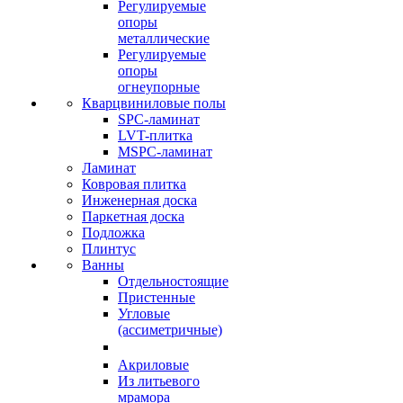
Регулируемые
опоры
металлические
Регулируемые
опоры
огнеупорные
Кварцвиниловые полы
SPC-ламинат
LVT-плитка
MSPC-ламинат
Ламинат
Ковровая плитка
Инженерная доска
Паркетная доска
Подложка
Плинтус
Ванны
Отдельностоящие
Пристенные
Угловые
(ассиметричные)
Акриловые
Из литьевого
мрамора