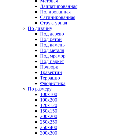
Матовая
Лаппатированная
Полированная
Сатинированная
Структурная
По дизайну
Под дерево
Под бетон
Под камень
Под металл
Под мрамор
Под паркет
Пэчворк
Травертин
Терраццо
Флористика
По размеру
100х100
100х200
120х120
150х150
200х200
250х250
250х400
300х300