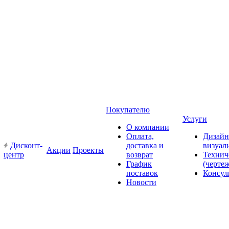
Покупателю
Услуги
О компании
Оплата,
Дизайн
Дисконт-
доставка и
визуал
Акции
Проекты
центр
возврат
Технич
График
(черте
поставок
Консул
Новости