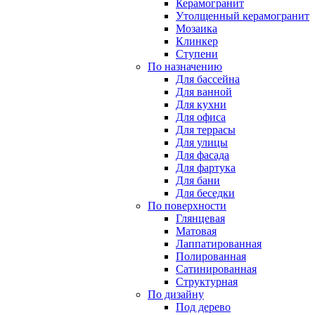
Керамогранит
Утолщенный керамогранит
Мозаика
Клинкер
Ступени
По назначению
Для бассейна
Для ванной
Для кухни
Для офиса
Для террасы
Для улицы
Для фасада
Для фартука
Для бани
Для беседки
По поверхности
Глянцевая
Матовая
Лаппатированная
Полированная
Сатинированная
Структурная
По дизайну
Под дерево