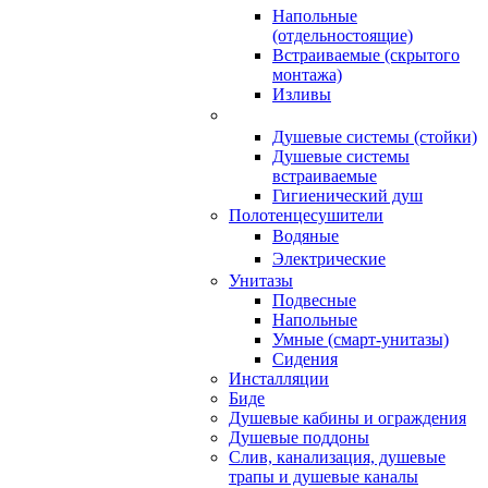
Напольные
(отдельностоящие)
Встраиваемые (скрытого
монтажа)
Изливы
Душевые системы (стойки)
Душевые системы
встраиваемые
Гигиенический душ
Полотенцесушители
ㅤВодяные
ㅤЭлектрические
Унитазы
Подвесные
Напольные
Умные (смарт-унитазы)
Сидения
Инсталляции
Биде
Душевые кабины и ограждения
Душевые поддоны
Слив, канализация, душевые
трапы и душевые каналы