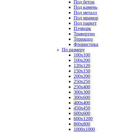
Под бетон
Под камень
Под металл
Под мрамор
Под паркет
Пэчворк
Травертин
Терраццо
Флористика
По размеру
100х100
100х200
120х120
150х150
200х200
250х250
250х400
300х300
300х600
400х400
450х450
600х600
600х1200
800х800
1000х1000