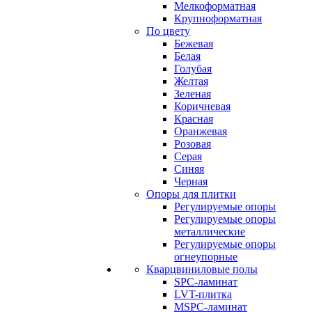
Мелкоформатная
Крупноформатная
По цвету
Бежевая
Белая
Голубая
Желтая
Зеленая
Коричневая
Красная
Оранжевая
Розовая
Серая
Синяя
Черная
Опоры для плитки
Регулируемые опоры
Регулируемые опоры
металлические
Регулируемые опоры
огнеупорные
Кварцвиниловые полы
SPC-ламинат
LVT-плитка
MSPC-ламинат