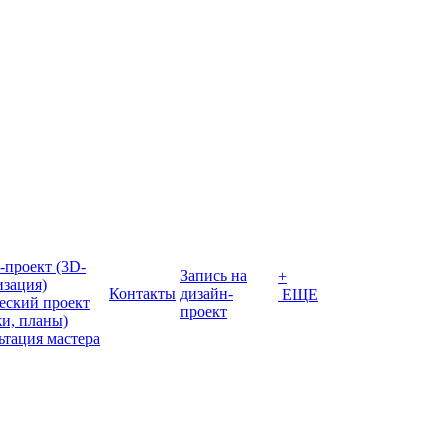
-проект (3D-
Запись на
+
изация)
Контакты
дизайн-
ЕЩЕ
еский проект
проект
жи, планы)
ьтация мастера