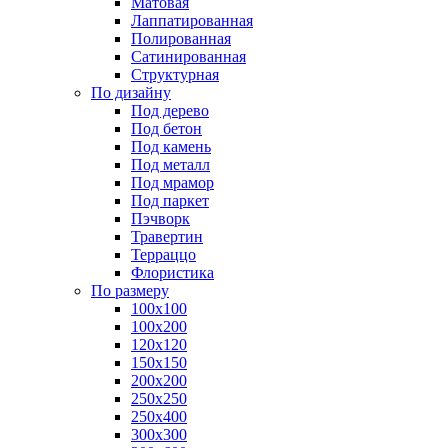
Матовая
Лаппатированная
Полированная
Сатинированная
Структурная
По дизайну
Под дерево
Под бетон
Под камень
Под металл
Под мрамор
Под паркет
Пэчворк
Травертин
Терраццо
Флористика
По размеру
100х100
100х200
120х120
150х150
200х200
250х250
250х400
300х300