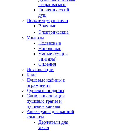
встраиваемые
Гигиенический
душ
Полотенцесушители
ㅤВодяные
ㅤЭлектрические
Унитазы
Подвесные
Напольные
Умные (смарт-
унитазы)
Сидения
Инсталляции
Биде
Душевые кабины и
ограждения
Душевые поддоны
Слив, канализация,
душевые трапы и
душевые каналы
Аксессуары для ванной
комнаты
Держатели для
мыла