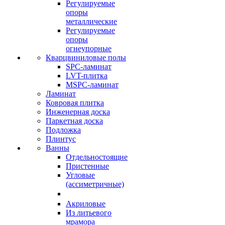
Регулируемые
опоры
металлические
Регулируемые
опоры
огнеупорные
Кварцвиниловые полы
SPC-ламинат
LVT-плитка
MSPC-ламинат
Ламинат
Ковровая плитка
Инженерная доска
Паркетная доска
Подложка
Плинтус
Ванны
Отдельностоящие
Пристенные
Угловые
(ассиметричные)
Акриловые
Из литьевого
мрамора