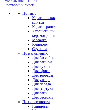
Мебель для ванной
Растворы и смеси
По типу
Керамическая
плитка
Керамогранит
Утолщенный
керамогранит
Мозаика
Клинкер
Ступени
По назначению
Для бассейна
Для ванной
Для кухни
Для офиса
Для террасы
Для улицы
Для фасада
Для фартука
Для бани
Для беседки
По поверхности
Глянцевая