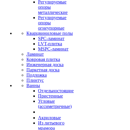
Регулируемые
опоры
металлические
Регулируемые
опоры
огнеупорные
Кварцвиниловые полы
SPC-ламинат
LVT-плитка
MSPC-ламинат
Ламинат
Ковровая плитка
Инженерная доска
Паркетная доска
Подложка
Плинтус
Ванны
Отдельностоящие
Пристенные
Угловые
(ассиметричные)
Акриловые
Из литьевого
мрамора