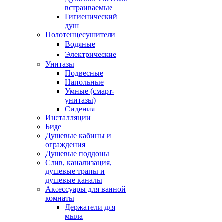
встраиваемые
Гигиенический
душ
Полотенцесушители
ㅤВодяные
ㅤЭлектрические
Унитазы
Подвесные
Напольные
Умные (смарт-
унитазы)
Сидения
Инсталляции
Биде
Душевые кабины и
ограждения
Душевые поддоны
Слив, канализация,
душевые трапы и
душевые каналы
Аксессуары для ванной
комнаты
Держатели для
мыла