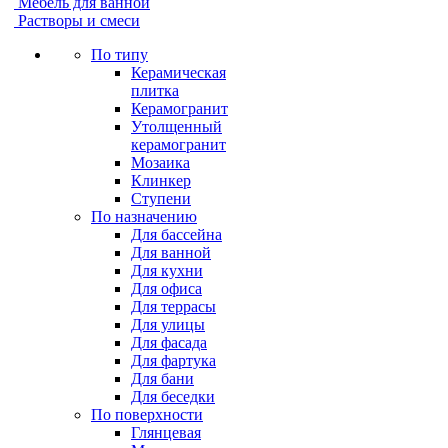
Мебель для ванной
Растворы и смеси
По типу
Керамическая
плитка
Керамогранит
Утолщенный
керамогранит
Мозаика
Клинкер
Ступени
По назначению
Для бассейна
Для ванной
Для кухни
Для офиса
Для террасы
Для улицы
Для фасада
Для фартука
Для бани
Для беседки
По поверхности
Глянцевая