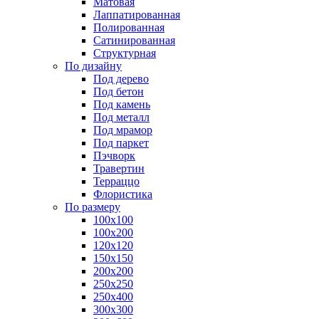
Матовая
Лаппатированная
Полированная
Сатинированная
Структурная
По дизайну
Под дерево
Под бетон
Под камень
Под металл
Под мрамор
Под паркет
Пэчворк
Травертин
Терраццо
Флористика
По размеру
100х100
100х200
120х120
150х150
200х200
250х250
250х400
300х300