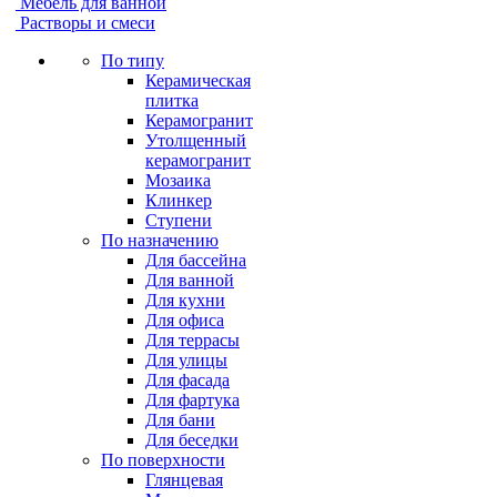
Мебель для ванной
Растворы и смеси
По типу
Керамическая
плитка
Керамогранит
Утолщенный
керамогранит
Мозаика
Клинкер
Ступени
По назначению
Для бассейна
Для ванной
Для кухни
Для офиса
Для террасы
Для улицы
Для фасада
Для фартука
Для бани
Для беседки
По поверхности
Глянцевая