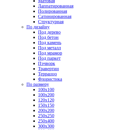
Матовая
Лаппатированная
Полированная
Сатинированная
Структурная
По дизайну
Под дерево
Под бетон
Под камень
Под металл
Под мрамор
Под паркет
Пэчворк
Травертин
Терраццо
Флористика
По размеру
100х100
100х200
120х120
150х150
200х200
250х250
250х400
300х300