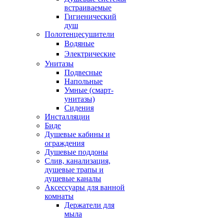
встраиваемые
Гигиенический
душ
Полотенцесушители
ㅤВодяные
ㅤЭлектрические
Унитазы
Подвесные
Напольные
Умные (смарт-
унитазы)
Сидения
Инсталляции
Биде
Душевые кабины и
ограждения
Душевые поддоны
Слив, канализация,
душевые трапы и
душевые каналы
Аксессуары для ванной
комнаты
Держатели для
мыла