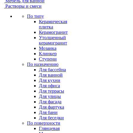
Мебель для ванной
Растворы и смеси
По типу
Керамическая
плитка
Керамогранит
Утолщенный
керамогранит
Мозаика
Клинкер
Ступени
По назначению
Для бассейна
Для ванной
Для кухни
Для офиса
Для террасы
Для улицы
Для фасада
Для фартука
Для бани
Для беседки
По поверхности
Глянцевая