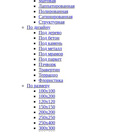
Матовая
Лаппатированная
Полированная
Сатинированная
Структурная
По дизайну
Под дерево
Под бетон
Под камень
Под металл
Под мрамор
Под паркет
Пэчворк
Травертин
Терраццо
Флористика
По размеру
100х100
100х200
120х120
150х150
200х200
250х250
250х400
300х300