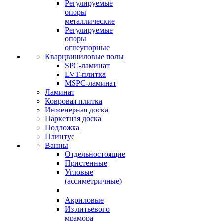
Регулируемые
опоры
металлические
Регулируемые
опоры
огнеупорные
Кварцвиниловые полы
SPC-ламинат
LVT-плитка
MSPC-ламинат
Ламинат
Ковровая плитка
Инженерная доска
Паркетная доска
Подложка
Плинтус
Ванны
Отдельностоящие
Пристенные
Угловые
(ассиметричные)
Акриловые
Из литьевого
мрамора