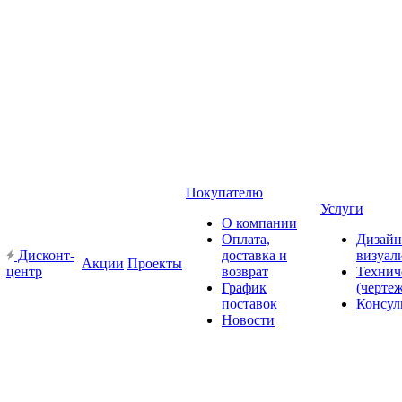
Покупателю
Услуги
О компании
Оплата,
Дизайн
Дисконт-
доставка и
визуал
Акции
Проекты
центр
возврат
Технич
График
(черте
поставок
Консул
Новости