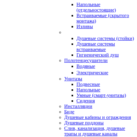
Напольные
(отдельностоящие)
Встраиваемые (скрытого
монтажа)
Изливы
Душевые системы (стойки)
Душевые системы
встраиваемые
Гигиенический душ
Полотенцесушители
ㅤВодяные
ㅤЭлектрические
Унитазы
Подвесные
Напольные
Умные (смарт-унитазы)
Сидения
Инсталляции
Биде
Душевые кабины и ограждения
Душевые поддоны
Слив, канализация, душевые
трапы и душевые каналы