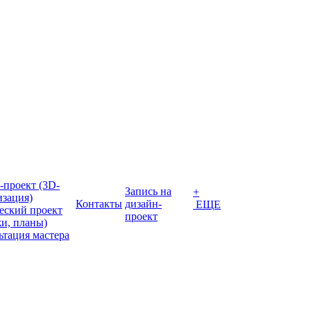
-проект (3D-
Запись на
+
изация)
Контакты
дизайн-
ЕЩЕ
еский проект
проект
жи, планы)
ьтация мастера