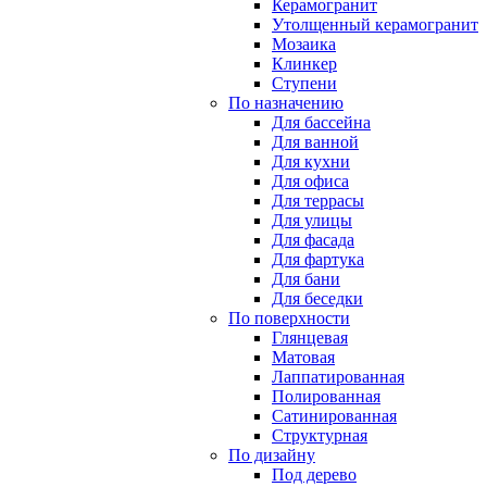
Керамогранит
Утолщенный керамогранит
Мозаика
Клинкер
Ступени
По назначению
Для бассейна
Для ванной
Для кухни
Для офиса
Для террасы
Для улицы
Для фасада
Для фартука
Для бани
Для беседки
По поверхности
Глянцевая
Матовая
Лаппатированная
Полированная
Сатинированная
Структурная
По дизайну
Под дерево