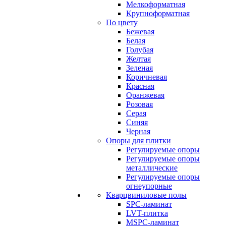
Мелкоформатная
Крупноформатная
По цвету
Бежевая
Белая
Голубая
Желтая
Зеленая
Коричневая
Красная
Оранжевая
Розовая
Серая
Синяя
Черная
Опоры для плитки
Регулируемые опоры
Регулируемые опоры
металлические
Регулируемые опоры
огнеупорные
Кварцвиниловые полы
SPC-ламинат
LVT-плитка
MSPC-ламинат