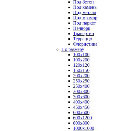
Под бетон
Под камень
Под металл
Под мрамор
Под паркет
Пэчворк
Травертин
Терраццо
Флористика
По размеру
100х100
100х200
120х120
150х150
200х200
250х250
250х400
300х300
300х600
400х400
450х450
600х600
600х1200
800х800
1000х1000