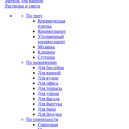
Мебель для ванной
Растворы и смеси
По типу
Керамическая
плитка
Керамогранит
Утолщенный
керамогранит
Мозаика
Клинкер
Ступени
По назначению
Для бассейна
Для ванной
Для кухни
Для офиса
Для террасы
Для улицы
Для фасада
Для фартука
Для бани
Для беседки
По поверхности
Глянцевая