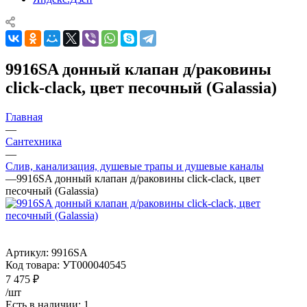
9916SA донный клапан д/раковины
click-clack, цвет песочный (Galassia)
Главная
—
Сантехника
—
Слив, канализация, душевые трапы и душевые каналы
—
9916SA донный клапан д/раковины click-clack, цвет
песочный (Galassia)
Артикул:
9916SA
Код товара:
УТ000040545
7 475
₽
/шт
Есть в наличии: 1