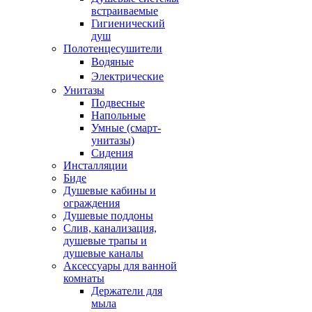
встраиваемые
Гигиенический
душ
Полотенцесушители
ㅤВодяные
ㅤЭлектрические
Унитазы
Подвесные
Напольные
Умные (смарт-
унитазы)
Сидения
Инсталляции
Биде
Душевые кабины и
ограждения
Душевые поддоны
Слив, канализация,
душевые трапы и
душевые каналы
Аксессуары для ванной
комнаты
Держатели для
мыла