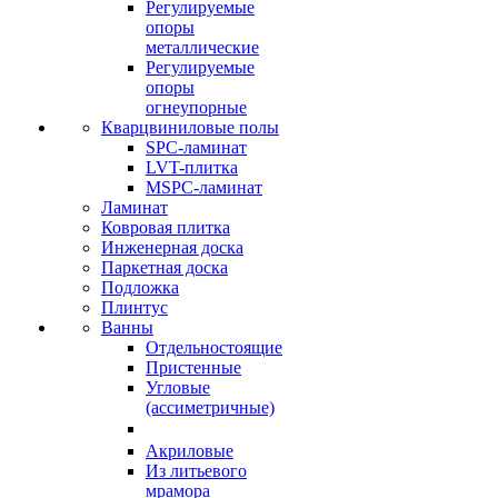
Регулируемые
опоры
металлические
Регулируемые
опоры
огнеупорные
Кварцвиниловые полы
SPC-ламинат
LVT-плитка
MSPC-ламинат
Ламинат
Ковровая плитка
Инженерная доска
Паркетная доска
Подложка
Плинтус
Ванны
Отдельностоящие
Пристенные
Угловые
(ассиметричные)
Акриловые
Из литьевого
мрамора