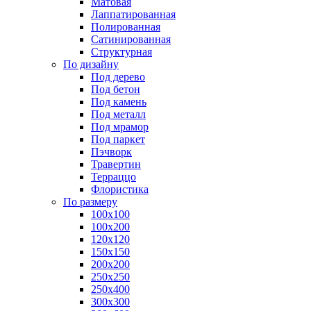
Матовая
Лаппатированная
Полированная
Сатинированная
Структурная
По дизайну
Под дерево
Под бетон
Под камень
Под металл
Под мрамор
Под паркет
Пэчворк
Травертин
Терраццо
Флористика
По размеру
100х100
100х200
120х120
150х150
200х200
250х250
250х400
300х300