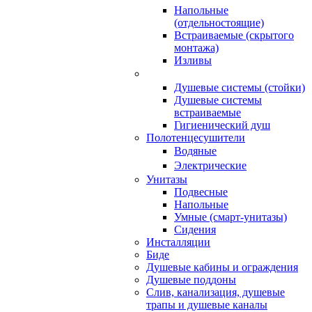
Напольные
(отдельностоящие)
Встраиваемые (скрытого
монтажа)
Изливы
Душевые системы (стойки)
Душевые системы
встраиваемые
Гигиенический душ
Полотенцесушители
ㅤВодяные
ㅤЭлектрические
Унитазы
Подвесные
Напольные
Умные (смарт-унитазы)
Сидения
Инсталляции
Биде
Душевые кабины и ограждения
Душевые поддоны
Слив, канализация, душевые
трапы и душевые каналы