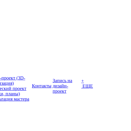
-проект (3D-
Запись на
+
изация)
Контакты
дизайн-
ЕЩЕ
еский проект
проект
жи, планы)
ьтация мастера