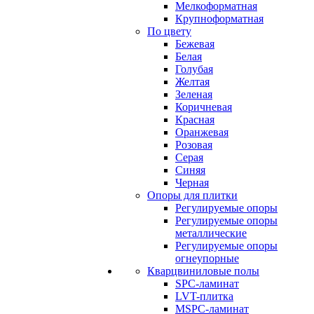
Мелкоформатная
Крупноформатная
По цвету
Бежевая
Белая
Голубая
Желтая
Зеленая
Коричневая
Красная
Оранжевая
Розовая
Серая
Синяя
Черная
Опоры для плитки
Регулируемые опоры
Регулируемые опоры
металлические
Регулируемые опоры
огнеупорные
Кварцвиниловые полы
SPC-ламинат
LVT-плитка
MSPC-ламинат