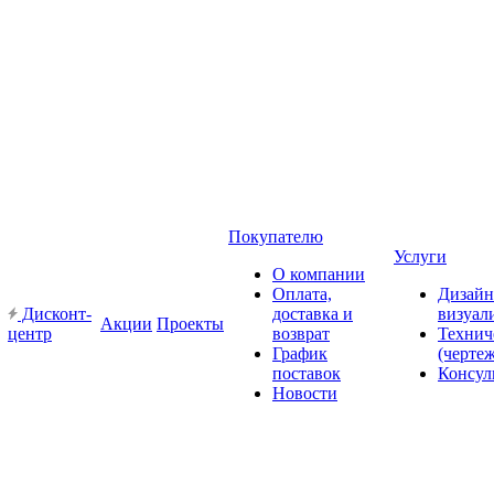
Покупателю
Услуги
О компании
Оплата,
Дизайн
Дисконт-
доставка и
визуал
Акции
Проекты
центр
возврат
Технич
График
(черте
поставок
Консул
Новости