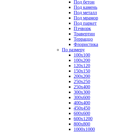
Под бетон
Под камень
Под металл
Под мрамор
Под паркет
Пэчворк
Травертин
Терраццо
Флористика
По размеру
100х100
100х200
120х120
150х150
200х200
250х250
250х400
300х300
300х600
400х400
450х450
600х600
600х1200
800х800
1000х1000