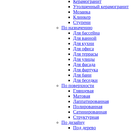
Керамогранит
Утолщенный керамогранит
Мозаика
Клинкер
Ступени
По назначению
Для бассейна
Для ванной
Для кухни
Для офиса
Для террасы
Для улицы
Для фасада
Для фартука
Для бани
Для беседки
По поверхности
Глянцевая
Матовая
Лаппатированная
Полированная
Сатинированная
Структурная
По дизайну
Под дерево